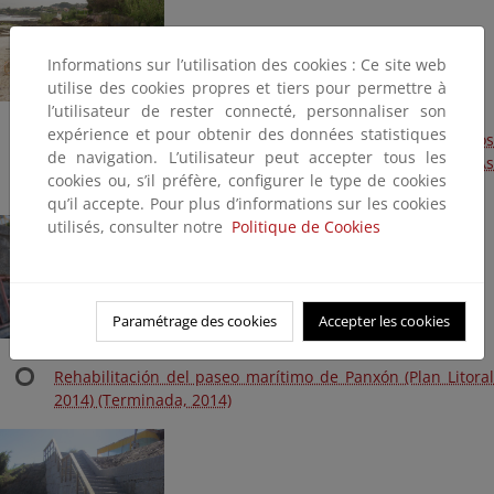
Informations sur l’utilisation des cookies : Ce site web
utilise des cookies propres et tiers pour permettre à
l’utilisateur de rester connecté, personnaliser son
expérience et pour obtenir des données statistiques
Obras de emergencia para reparar los daños producidos
de navigation. L’utilisateur peut accepter tous les
por los temporales de 2015, en las playas de Patos y As
cookies ou, s’il préfère, configurer le type de cookies
Canas (Plan Litoral 2015) (Terminada, 2015)
qu’il accepte. Pour plus d’informations sur les cookies
utilisés, consulter notre
Politique de Cookies
Paramétrage des cookies
Accepter les cookies
Rehabilitación del paseo marítimo de Panxón (Plan Litoral
2014) (Terminada, 2014)