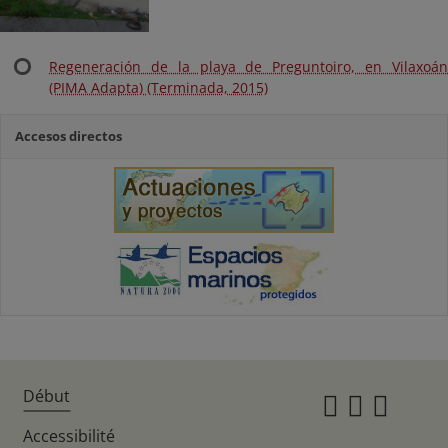
Regeneración de la playa de Preguntoiro, en Vilaxoán
(PIMA Adapta) (Terminada, 2015)
Accesos directos
Début
Instagr
Twitte
Fac
Accessibilité