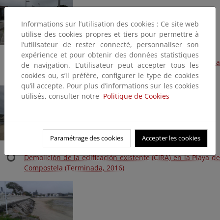
Informations sur l’utilisation des cookies : Ce site web
utilise des cookies propres et tiers pour permettre à
l’utilisateur de rester connecté, personnaliser son
expérience et pour obtenir des données statistiques
Reparaciones varias en la Playa de Compostela
de navigation. L’utilisateur peut accepter tous les
(Terminada, 2017)
cookies ou, s’il préfère, configurer le type de cookies
qu’il accepte. Pour plus d’informations sur les cookies
utilisés, consulter notre
Politique de Cookies
Paramétrage des cookies
Accepter les cookies
Demolición de la edificación existente (CIRA) en la Playa de
Compostela (Terminada, 2016)