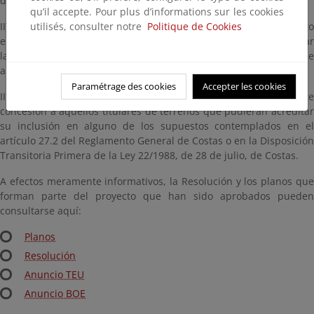
de Costas en Tarragona.
qu’il accepte. Pour plus d’informations sur les cookies
II) Ordenar al Servicio Provincial de Costas de este Departamento
utilisés, consulter notre
Politique de Cookies
en Tarragona que inicie las actuaciones conducentes a rectificar
las situaciones jurídicas registrales contradictorias con el deslinde
aprobado.
Paramétrage des cookies
Accepter les cookies
III) Otorgar el plazo de un (1) año para solicitar la correspondiente
concesión a aquellos titulares de terrenos que pudieran acreditar
su inclusión en alguno de los supuestos contemplados en el
artículo 27.2 del Reglamento General de Costas o en la Disposición
Transitoria Primera de la Ley 22/1988, de 28 de julio, de Costas.
A efectos meramente informativos, la Resolución y los planos que
forman parte del proyecto que han sido aprobados pueden
consultarse aquí:
Planos
Resolución
Anuncio TEU
Anuncio BOE