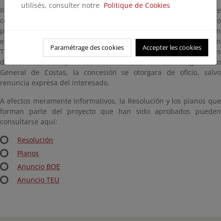
utilisés, consulter notre
Politique de Cookies
III) Otorgar el plazo de un (1) año para solicitar la correspondiente
concesión a aquellos titulares de terrenos incluidos en el dominio
público marítimo-terrestre, que pudieran acreditar su inclusión
en alguno de los supuestos contemplados en la Disposición
Paramétrage des cookies
Accepter les cookies
Transitoria Primera de la Ley de Costas. En el caso, de los titulares
de terrenos a los que se refiere el artículo 27.2 del Reglamento
General de Costas, la concesión se otorgara de oficio, salvo
renuncia expresa del interesado.
A efectos meramente informativos, la Resolución y los planos que
forman parte del proyecto que han sido aprobados pueden
consultarse aquí:
Resolución
Planos
Anuncio BOE
Anuncio TEU