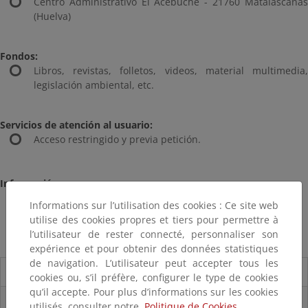
Centro Administrativo El Acebuche - 21760 Matalascañas
(Huelva)
Fondos:
Libros, revistas, folletos, videos, material multimedia,
legislación ambiental, etc.
Servicios de atención al usuario:
Acceso restringido y previa petición.
Información:
Tel. 959 439 632
Informations sur l’utilisation des cookies : Ce site web
mercedes.lozano.torres@juntadeandalucia.es
utilise des cookies propres et tiers pour permettre à
l’utilisateur de rester connecté, personnaliser son
Acceso al catálogo
expérience et pour obtenir des données statistiques
de navigation. L’utilisateur peut accepter tous les
Guía del visitante
cookies ou, s’il préfère, configurer le type de cookies
qu’il accepte. Pour plus d’informations sur les cookies
Información General
utilisés, consulter notre
Politique de Cookies