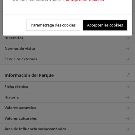
Accesos
Mapa del Parque
Paramétrage des cookies
Accepter les cookies
Centros de visitantes
Itinerarios
Normas de visita
Servicios externos
Información del Parque
Ficha técnica
Historia
Valores naturales
Valores culturales
Área de influencia socioeconómica