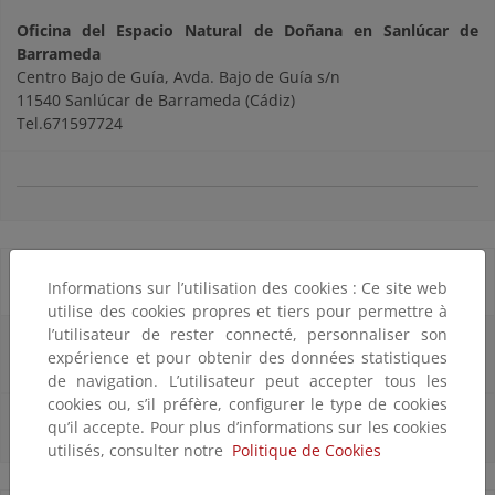
Oficina del Espacio Natural de Doñana en Sanlúcar de
Barrameda
Centro Bajo de Guía, Avda. Bajo de Guía s/n
11540 Sanlúcar de Barrameda (Cádiz)
Tel.671597724
Bibliotecas
Informations sur l’utilisation des cookies : Ce site web
utilise des cookies propres et tiers pour permettre à
l’utilisateur de rester connecté, personnaliser son
Biblioteca del Centro Administrativo El Acebuche
expérience et pour obtenir des données statistiques
de navigation. L’utilisateur peut accepter tous les
cookies ou, s’il préfère, configurer le type de cookies
qu’il accepte. Pour plus d’informations sur les cookies
utilisés, consulter notre
Politique de Cookies