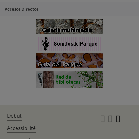
Accesos Directos
Début
Instagr
Twitte
Fac
Accessibilité