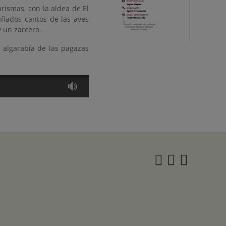
rismas, con la aldea de El
añados cantos de las aves
y un zarcero.
 algarabía de las pagazas
Instagra
Twitter
Face