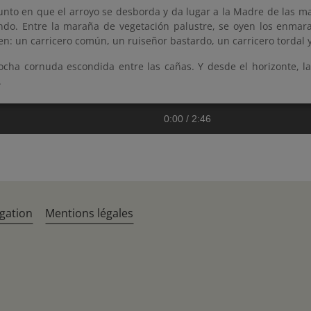
unto en que el arroyo se desborda y da lugar a la Madre de las ma
ondo. Entre la maraña de vegetación palustre, se oyen los enmar
en: un carricero común, un ruiseñor bastardo, un carricero tordal 
ocha cornuda escondida entre las cañas. Y desde el horizonte, la
.
0:00
/
2:46
gation
Mentions légales