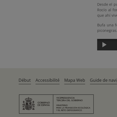
Desde el p
Rocío al f
que ahí viv
Bufa una f
piconegras
Début
Accessibilité
Mapa Web
Guide de navi