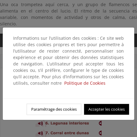
Una oca trompetea aquí cerca, y un grupo de flamencos se
alimenta en el centro del lucio. El ritmo de la secuencia es
variable, con momentos de actividad y otros de calma, casi
silencio.
Informations sur l’utilisation des cookies : Ce site web
0:00
/
2:59
utilise des cookies propres et tiers pour permettre à
l’utilisateur de rester connecté, personnaliser son
expérience et pour obtenir des données statistiques
Cortes sonoros
de navigation. L’utilisateur peut accepter tous les
cookies ou, s’il préfère, configurer le type de cookies
qu’il accepte. Pour plus d’informations sur les cookies
utilisés, consulter notre
Politique de Cookies
Paramétrage des cookies
Accepter les cookies