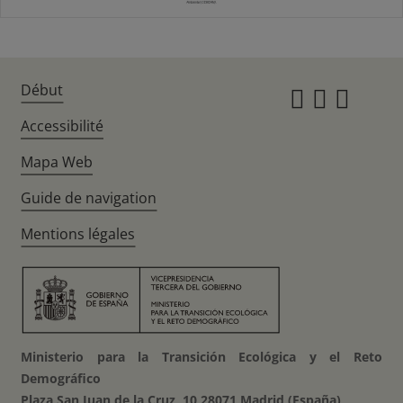
Début
Instagr
Twitte
Fac
Accessibilité
Mapa Web
Guide de navigation
Mentions légales
Ministerio para la Transición Ecológica y el Reto
Demográfico
Plaza San Juan de la Cruz, 10 28071 Madrid (España)