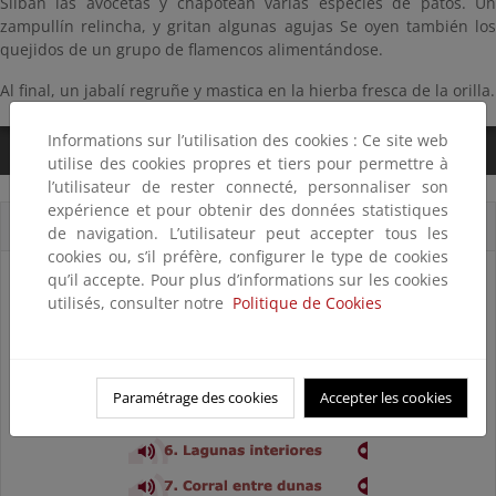
Silban las avocetas y chapotean varias especies de patos. Un
zampullín relincha, y gritan algunas agujas Se oyen también los
quejidos de un grupo de flamencos alimentándose.
Al final, un jabalí regruñe y mastica en la hierba fresca de la orilla.
Informations sur l’utilisation des cookies : Ce site web
0:00
/
2:16
utilise des cookies propres et tiers pour permettre à
l’utilisateur de rester connecté, personnaliser son
expérience et pour obtenir des données statistiques
Cortes sonoros
de navigation. L’utilisateur peut accepter tous les
cookies ou, s’il préfère, configurer le type de cookies
qu’il accepte. Pour plus d’informations sur les cookies
utilisés, consulter notre
Politique de Cookies
Paramétrage des cookies
Accepter les cookies