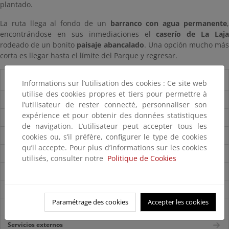
plantado.
La ruta llega al fondo de un
barranco con agua permanente
encontrándose en sus inmediaciones el
caserío de La Laja
rodeado de un bonito
paisaje abancalado
. Una opción mucho má
corta es llegar hasta el límite del Parque y regresar.
Guía del visitante
Informations sur l’utilisation des cookies : Ce site web
utilise des cookies propres et tiers pour permettre à
Guía del Parque
l’utilisateur de rester connecté, personnaliser son
expérience et pour obtenir des données statistiques
Folleto del parque
de navigation. L’utilisateur peut accepter tous les
Accesos
cookies ou, s’il préfère, configurer le type de cookies
qu’il accepte. Pour plus d’informations sur les cookies
Mapa del Parque
utilisés, consulter notre
Politique de Cookies
Centros de visitantes
Itinerarios
Paramétrage des cookies
Accepter les cookies
Normas de visita
Servicios externos