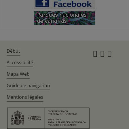
Début
Instagr
Twitte
Fac
Accessibilité
Mapa Web
Guide de navigation
Mentions légales