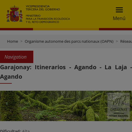
Menú
Home
Organisme autonome des parcs nationaux (OAPN)
Réseau
Navigation
Garajonay: Itinerarios - Agando - La Laja -
Agando
Dificultad:
Alta