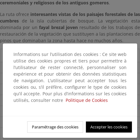
ceremoniales y religiosos de los antiguos gomeros
.
La ruta ofrece
interesantes vistas de los paisajes forestales de la
cumbres
de la isla cubiertas de bosque. La vegetación esta
dominada por un
fayal brezal joven
resultado de los trabajos d
restauración de la vegetación que sustituyen a las plantaciones de
pinos que dominaban la zona hasta hace no muchos años.
Informations sur l’utilisation des cookies : Ce site web
Guía del visitante
utilise des cookies propres et tiers pour permettre à
l’utilisateur de rester connecté, personnaliser son
Guía del Parque
expérience et pour obtenir des données statistiques
Folleto del parque
de navigation. L’utilisateur peut accepter tous les
cookies ou, s’il préfère, configurer le type de cookies
Accesos
qu’il accepte. Pour plus d’informations sur les cookies
utilisés, consulter notre
Politique de Cookies
Mapa del Parque
Centros de visitantes
Itinerarios
Paramétrage des cookies
Accepter les cookies
Normas de visita