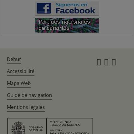
Début
Instagr
Twitte
Fac
Accessibilité
Mapa Web
Guide de navigation
Mentions légales