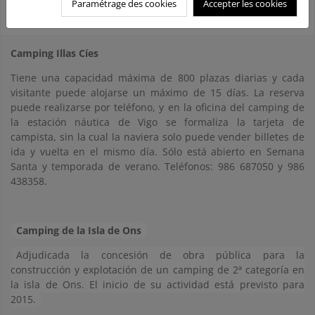
Paramétrage des cookies
Accepter les cookies
Otras instalaciones
Camping Illas Cíes
Tiene una capacidad máxima de 800 plazas diarias y cada
visitante puede alojarse un máximo de 15 días. La reserva
puede realizarse por teléfono, y en la oficina del camping de
la estación náutica de Vigo se formaliza la tarjeta de
campista, sin la cual la naviera solo puede vender billetes de
ida y vuelta en el mismo día. Sólo está abierto en Semana
Santa y temporada de verano. Teléfonos: 986 687050 y 986
438358.
Camping de la Isla de Ons
Adjudicada la concesión de obra pública para la
construcción y explotación de un camping de 2ª categoría en
la isla de Ons. El inicio de su actividad está previsto para
2015.