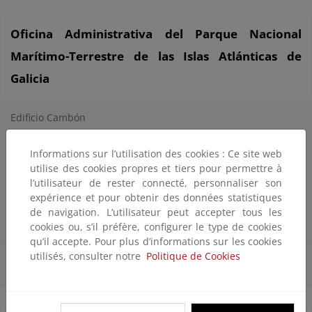
Oficina Administrativa del Parque Nacional
Marítimo-Terrestre de las Islas Atlánticas de
Galicia
Edificio Cambón
Rúa Palma 4.
Informations sur l’utilisation des cookies : Ce site web
Casco Vello-Vigo (Pontevedra)
utilise des cookies propres et tiers pour permettre à
l’utilisateur de rester connecté, personnaliser son
Teléfono: 886 218 090 Fax: 886 218 094
expérience et pour obtenir des données statistiques
de navigation. L’utilisateur peut accepter tous les
E-mail:
iatlanticas@xunta.es
cookies ou, s’il préfère, configurer le type de cookies
qu’il accepte. Pour plus d’informations sur les cookies
utilisés, consulter notre
Politique de Cookies