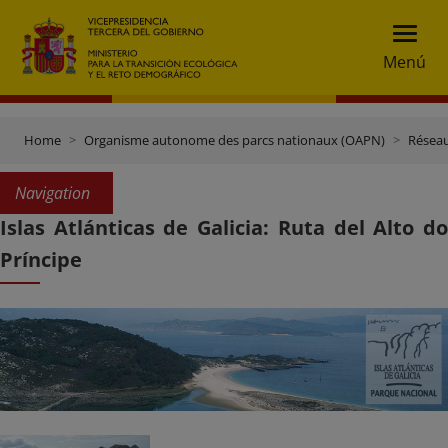
Menú
Home
Organisme autonome des parcs nationaux (OAPN)
Réseau
Navigation
Islas Atlánticas de Galicia: Ruta del Alto do
Príncipe