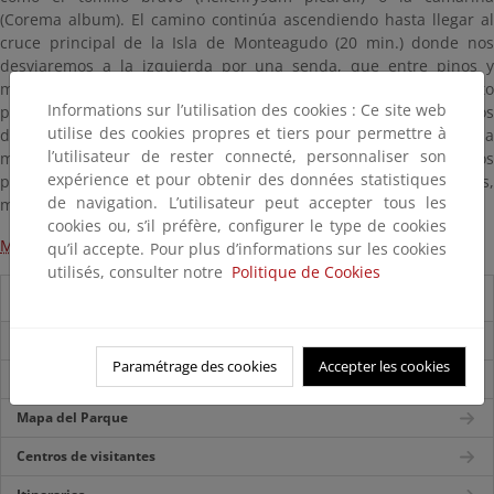
(Corema album). El camino continúa ascendiendo hasta llegar al
cruce principal de la Isla de Monteagudo (20 min.) donde nos
desviaremos a la izquierda por una senda, que entre pinos y
matorral nos conducirá al Alto do Príncipe. En este punto
Informations sur l’utilisation des cookies : Ce site web
podremos disfrutar de las espectaculares vistas de los acantilados
utilise des cookies propres et tiers pour permettre à
desde la Silla de la Reina, caprichosa formación rocosa, que a
l’utilisateur de rester connecté, personnaliser son
modo de balcón natural, asoma sobre el océano Atlántico y nos
expérience et pour obtenir des données statistiques
permite observar el contraste entre las dos vertientes de las islas,
de navigation. L’utilisateur peut accepter tous les
mucho más abruptas en su cara oeste.
cookies ou, s’il préfère, configurer le type de cookies
Mapa de los itinerarios de Cíes
qu’il accepte. Pour plus d’informations sur les cookies
utilisés, consulter notre
Politique de Cookies
Guía del visitante
Folleto del parque
Paramétrage des cookies
Accepter les cookies
Accesos
Mapa del Parque
Centros de visitantes