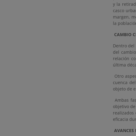
y la retir
casco urba
margen, me
la població
CAMBIO C
Dentro del 
del cambio
relación c
última déc
Otro aspe
cuenca del
objeto de e
Ambas fas
objetivo de
realizados 
eficacia du
AVANCES 