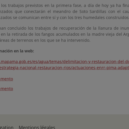
los trabajos previstos en la primera fase, a día de hoy ya ha fina
enzados que conectarán el meandro
de Soto Sardillas con el ca
nzados se comunican entre sí y con los tres humedales construidos
an concluido los trabajos de
recuperación de la llanura de inu
en
la retirada de los fangos acumulados en la madre vieja del Arg
áreas de terrenos en los que se ha intervenido.
mación en la web:
.mapama.gob.es/es/agua/temas/delimitacion-y-restauracion-del-d
/estrategia-nacional-restauracion-rios/actuaciones-enrr-pima-adap
umento
umento
gation
Mentions légales