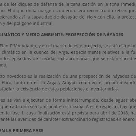
ada de los diques de defensa de la canalización en la zona inmed
no. El dique de la margen izquierda será reconstruido retranquea
jorando así la capacidad de desagüe del río y con ello, la prote
n y del polígono industrial.
LIMÁTICO Y MEDIO AMBIENTE: PROSPECCIÓN DE NÁYADES
Plan PIMA Adapta, y en el marco de este proyecto, se está estudia
 climático en la cuenca del Arga, especialmente relativos a la f
on los episodios de crecidas extraordinarias que se están sucedi
ada.
cto novedoso es la realización de una prospección de náyades de
 Ebro, tanto en el río Arga y Aragón como en el propio meandro
studiar la existencia de estas poblaciones e inventariarlas.
es se van a ejecutar de forma ininterrumpida,
desde aguas aba
 que cada una sea funcional en sí misma. A este respecto, hay que
en la fase 1, cuya finalización está prevista para abril de 2018, 
rante las avenidas de carácter extraordinario registradas en enero
EN LA PRIMERA FASE