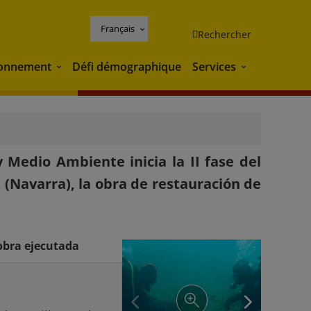
Français
Rechercher
ronnement
Défi démographique
Services
Environnement
Services
y Medio Ambiente inicia la II fase del
 (Navarra), la obra de restauración de
obra ejecutada