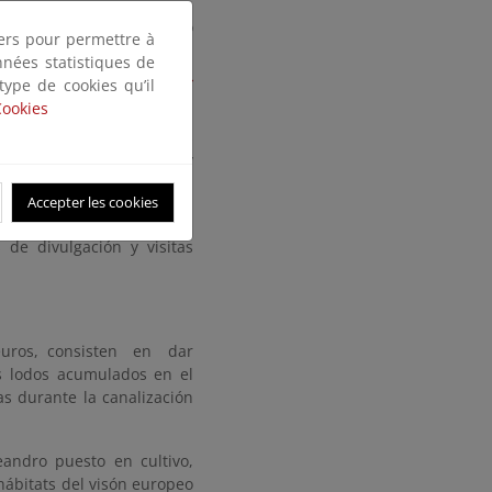
l Plan de Impulso al Medio
tiers pour permettre à
en la Estrategia Nacional
nnées statistiques de
e la cuenca del Ebro (
PGRI
 type de cookies qu’il
Cookies
a, puesto que si bien es
 del Gobierno de Navarra y
cto.
Accepter les cookies
ción pública con todos los
 de divulgación y visitas
uros, consisten
en
dar
os lodos acumulados en el
as durante la canalización
andro puesto en cultivo,
hábitats del visón europeo