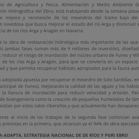
erio de Agricultura y Pesca, Alimentación y Medio Ambiente 
ión Hidrográfica del Ebro, está trabajando desde la semana pasa
de mejora y reconexión de los meandros del tramo bajo del 
ón novedosa que busca mejorar el estado del río Arga y disminuir 
cia de los ríos Arga y Aragón en Navarra.
de la obra de restauración hidrológica más importante de las qu
ís (ambas fases suman más de 9 millones de inversión), diseñad
s: reducir el riesgo de inundación del núcleo urbano de Funes
y Vi
 de los ríos Arga y Aragón, para que se convierta en un espacio f
dad y que permita recuperar hábitats apropiados para la fauna aut
n adoptada apuesta por recuperar el meandro de Soto Sardillas, en 
nicipal de Funes), mejorando la calidad de las aguas y los hábitat
la llanura de inundación para reducir velocidad y erosión. Pa
r
de bioingeniería como la creación de pequeños humedales de lá
xistían por estos sotos ribereños y que actualmente han desaparec
ente al inicio de los trabajos de la segunda fase continúan a
 previstas en la primera, que alcanzan ya el 94% de obra ejecutad
A-ADAPTA, ESTRATEGIA NACIONAL DE DE RÍOS Y PGRI EBRO