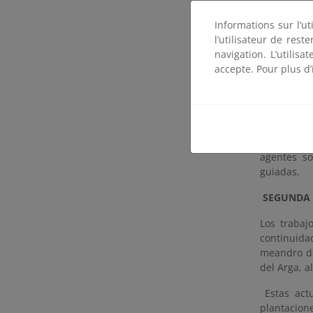
Esta actua
Informations sur l’ut
Ambiente p
l’utilisateur de res
de Restaura
navigation. L’utilisa
Ebro
).
accepte. Pour plus d’
La ejecuci
financiada
del Ayuntam
Igualmente
agentes so
guiadas.
SEGUNDA 
Los trabaj
continuida
meandro de
del Arga,
al
Estas act
plantacion