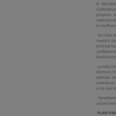
El Minist
Confederac
proyecto 
intervenci
la confluen
Se trata 
nuestro pa
prioritario
confluencia
biodiversi
La solució
(término mu
además de 
novedosas 
a los que e
Paralelam
actuaciones
PLAN PIM