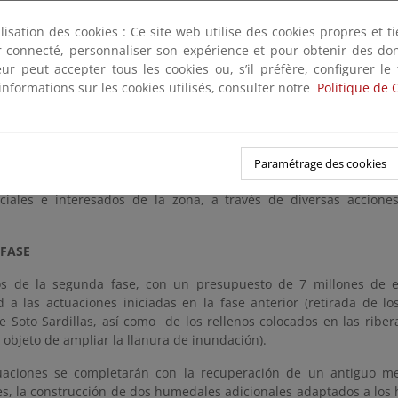
ción ha sido declarada de interés general y se enmarca dentro de
ilisation des cookies : Ce site web utilise des cookies propres et 
ara la Adaptación al Cambio Climático en España (PIMA-Adapta), 
ter connecté, personnaliser son expérience et pour obtenir des do
ción de Ríos y en el Plan de Gestión de Riesgos de Inundaciones d
teur peut accepter tous les cookies ou, s’il préfère, configurer le
informations sur les cookies utilisés, consulter notre
Politique de 
ón del proyecto es un ejemplo de coordinación administrativ
 por el Ministerio, para su ejecución es esencial la colaboración
iento de Funes, sin los cuales, no se podría desarrollar este proye
Paramétrage des cookies
 el proyecto está avalado por un importante proceso de participa
ciales e interesados de la zona, a través de diversas acciones
FASE
os de la segunda fase, con un presupuesto de 7 millones de e
d a las actuaciones iniciadas en la fase anterior (retirada de l
 Soto Sardillas, así como
de los rellenos colocados en las riber
 objeto de ampliar la llanura de inundación).
uaciones se completarán con la recuperación de un antiguo me
es, la construcción de dos humedales adicionales adaptados a los 