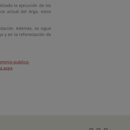
lizado la ejecución de los
uce actual del Arga, estos
.
ndación
. Además, se sigue
a y en la
reforestación de
ominio-publico-
ta.aspx