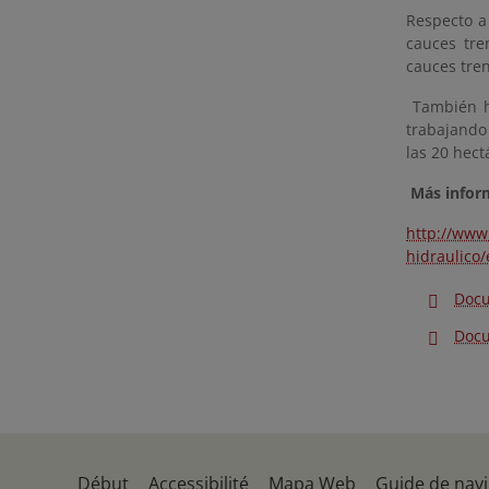
Respecto a 
cauces tr
cauces tre
También h
trabajando
las 20 hect
Más infor
http://www
hidraulico
Doc
Doc
Début
Accessibilité
Mapa Web
Guide de navi