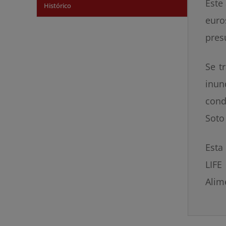
Este
Histórico
euro
pres
Se t
inu
cond
Soto
Esta
LIFE
Alim