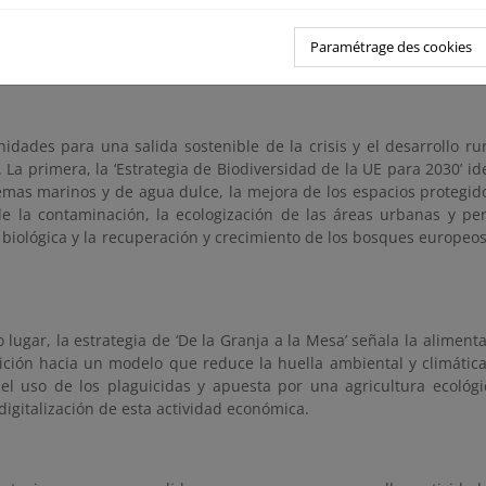
n 2050- debe incorporarse a la estrategia de los grupos de acción
 de las áreas rurales y contiene las claves que se plasmarán en 
Paramétrage des cookies
el próximo periodo.
idades para una salida sostenible de la crisis y el desarrollo ru
. La primera, la ‘Estrategia de Biodiversidad de la UE para 2030’ id
temas marinos y de agua dulce, la mejora de los espacios protegid
e la contaminación, la ecologización de las áreas urbanas y per
 biológica y la recuperación y crecimiento de los bosques europeo
lugar, la estrategia de ‘De la Granja a la Mesa’ señala la aliment
sición hacia un modelo que reduce la huella ambiental y climátic
 el uso de los plaguicidas y apuesta por una agricultura ecológi
digitalización de esta actividad económica.