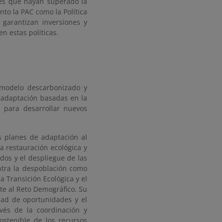
es que hayan superado la
nto la PAC como la Política
 garantizan inversiones y
en estas políticas.
 modelo descarbonizado y
 adaptación basadas en la
d para desarrollar nuevos
s planes de adaptación al
la restauración ecológica y
idos y el despliegue de las
ontra la despoblación como
la Transición Ecológica y el
nte al Reto Demográfico. Su
dad de oportunidades y el
avés de la coordinación y
ostenible de los recursos