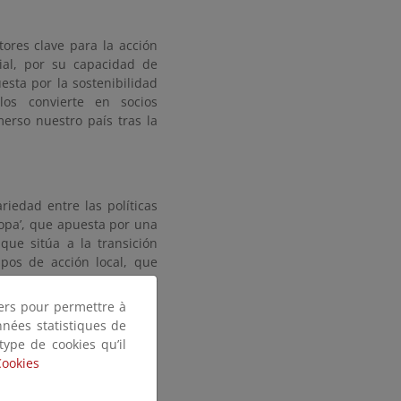
tores clave para la acción
rial, por su capacidad de
esta por la sostenibilidad
los convierte en socios
erso nuestro país tras la
riedad entre las políticas
ropa’, que apuesta por una
que sitúa a la transición
pos de acción local, que
la sostenibilidad como eje
tiers pour permettre à
nnées statistiques de
 type de cookies qu’il
Cookies
pea alcance la neutralidad