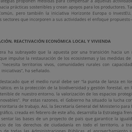
ategias proponen medidas para compensar a aquellas actividad
hacia prácticas sostenibles y crean apoyos para los productores. Ta
omún, pero también la iniciativa Horizonte Europa o InvestEU,
s sectores que incorporen a sus actividades el enfoque propuesto 
ACIÓN, REACTIVACIÓN ECONÓMICA LOCAL Y VIVIENDA
era ha subrayado que la apuesta por una transición hacia un
 que impulse la restauración de los ecosistemas y las medidas de
, “necesita territorios vivos, comunidades rurales con capacida
 iniciativas”, ha señalado.
destacado que el medio rural debe ser “la punta de lanza en lo
ático, en la protección de la biodiversidad y gestión forestal, en 
tenible de nuestro entorno, la valorización de los espacios proteg
enovables”.
Por estas razones, el Gobierno ha situado la lucha c
rioritaria de trabajo. Así, la Secretaría General del Ministerio para 
áfico, creada en febrero de este año, desarrolla la Estrategia fre
sentar las bases de un proyecto de país que garantice la igual
cicio de los derechos de ciudadanía en todo el territorio, a tr
n de todas las Administraciones Públicas, el aprovechamiento s