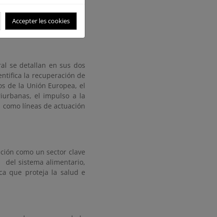
 local porque contempla el
la Política Agraria Común
Accepter les cookies
ral se detallan en sus dos
entifica la recuperación de
os de la Unión Europea, el
iurbanas, el impulso a la
s como líneas de actuación
ación como un sector clave
a del sistema alimentario,
ca que proteja la salud e