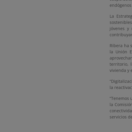
endógenos 
La Estrate
sostenible
jóvenes y 
contribuyan
Ribera ha 
la Unión E
aprovechar
territorio,
vivienda y 
“Digitaliza
la reactiva
“Tenemos u
la Comisió
conectivid
servicios d