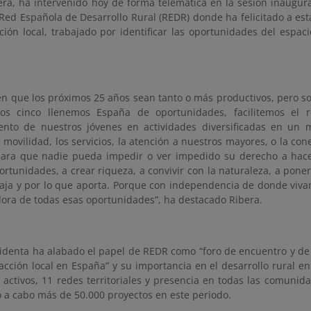
era, ha intervenido hoy de forma telemática en la sesión inaugur
Red Española de Desarrollo Rural (REDR) donde ha felicitado a est
ción local, trabajado por identificar las oportunidades del espa
 en que los próximos 25 años sean tanto o más productivos, pero s
os cinco llenemos España de oportunidades, facilitemos el ret
nto de nuestros jóvenes en actividades diversificadas en un 
a movilidad, los servicios, la atención a nuestros mayores, o la con
para que nadie pueda impedir o ver impedido su derecho a hace
rtunidades, a crear riqueza, a convivir con la naturaleza, a poner
baja y por lo que aporta. Porque con independencia de donde viva
ora de todas esas oportunidades”, ha destacado Ribera.
sidenta ha alabado el papel de REDR como “foro de encuentro y de
acción local en España” y su importancia en el desarrollo rural e
 activos, 11 redes territoriales y presencia en todas las comuni
o a cabo más de 50.000 proyectos en este periodo.