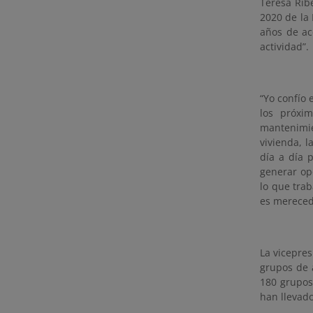
Teresa Rib
2020 de la 
años de ac
actividad”.
“Yo confío
los próxim
mantenimie
vivienda, l
día a día 
generar opo
lo que tra
es mereced
La vicepre
grupos de 
180 grupos
han llevad