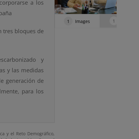
corporarse a los
spaña
1
Audios
1
Images
n tres bloques de
scarbonizado y
mas y las medidas
de generación de
lmente, para los
ica y el Reto Demográfico,