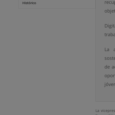
recu
Histórico
obje
Digi
trab
La 
sost
de a
opor
jóve
La vicepre