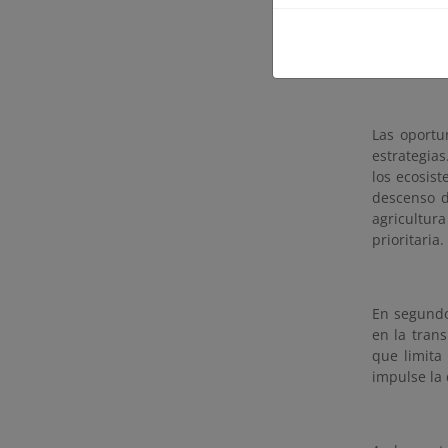
climática e
desarrollo
(PAC) para 
Las oportun
estrategias
los ecosis
descenso d
agricultura
prioritaria.
En segundo 
en la tran
que limita
impulse la 