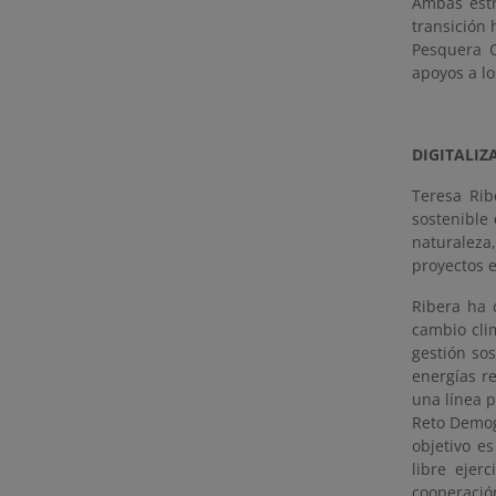
Ambas estr
transición 
Pesquera C
apoyos a lo
DIGITALIZ
Teresa Rib
sostenible
naturaleza
proyectos e
Ribera ha 
cambio clim
gestión sos
energías r
una línea p
Reto Demogr
objetivo es
libre ejer
cooperació