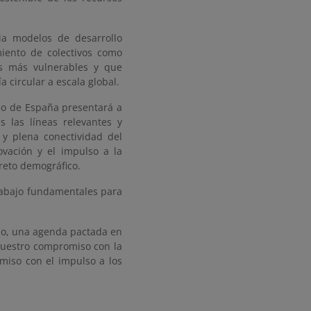
ia modelos de desarrollo
miento de colectivos como
es más vulnerables y que
 circular a escala global.
no de España presentará a
 las líneas relevantes y
 y plena conectividad del
novación y el impulso a la
 reto demográfico.
trabajo fundamentales para
co, una agenda pactada en
nuestro compromiso con la
miso con el impulso a los