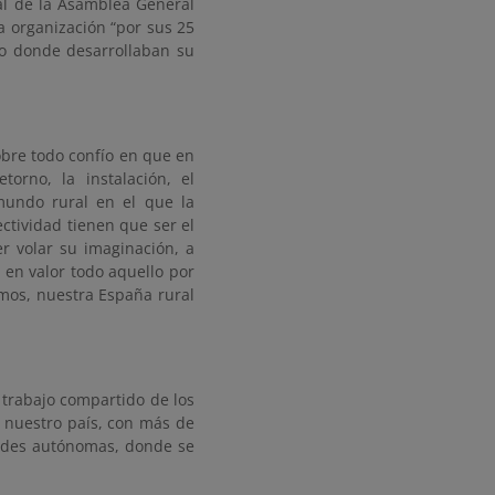
al de la Asamblea General
a organización “por sus 25
cio donde desarrollaban su
obre todo confío en que en
orno, la instalación, el
mundo rural en el que la
ectividad tienen que ser el
r volar su imaginación, a
 en valor todo aquello por
mos, nuestra España rural
 trabajo compartido de los
n nuestro país, con más de
dades autónomas, donde se