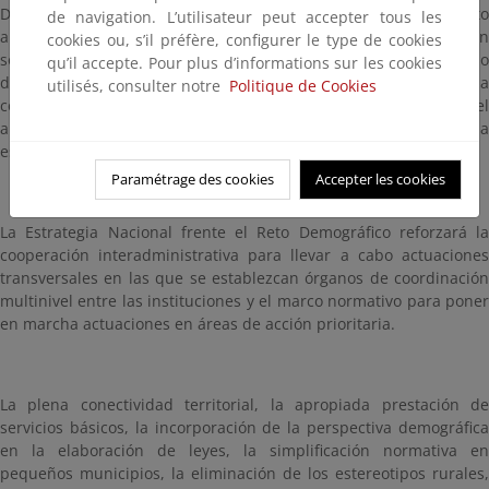
Demográfico en Conferencia de Presidentes para sentar cuanto
de navigation. L’utilisateur peut accepter tous les
antes las bases de un proyecto país que garantice la cohesión
cookies ou, s’il préfère, configurer le type de cookies
social y territorial, la igualdad de oportunidades y el libre ejercicio
qu’il accepte. Pour plus d’informations sur les cookies
de derechos en todo el territorio. Todo ello a través de la
utilisés, consulter notre
Politique de Cookies
coordinación de todas las Administraciones Públicas, el
aprovechamiento sostenible de los recursos endógenos y la
estrecha colaboración público-privada.
Paramétrage des cookies
Accepter les cookies
La Estrategia Nacional frente el Reto Demográfico reforzará la
cooperación interadministrativa para llevar a cabo actuaciones
transversales en las que se establezcan órganos de coordinación
multinivel entre las instituciones y el marco normativo para poner
en marcha actuaciones en áreas de acción prioritaria.
La plena conectividad territorial, la apropiada prestación de
servicios básicos, la incorporación de la perspectiva demográfica
en la elaboración de leyes, la simplificación normativa en
pequeños municipios, la eliminación de los estereotipos rurales,