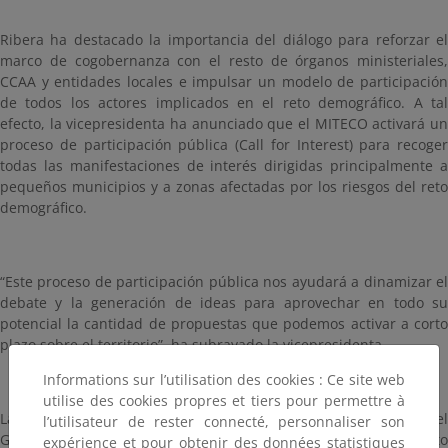
Ribera ha destacado la importancia del diálogo para reforzar el
marco de cogobernanza con el resto de órganos ministeriales,
CCAA y entidades locales e impulsar un modelo de participación
de todos los actores implicados en el reto demográfico. A tal
efecto, la vicepresidenta ha anunciado que el MITECO activará un
proceso de participación pública (Call for Interest) para recoger
todas las manifestaciones de interés dirigidas principalmente a
pequeños municipios y a zonas afectadas por los riesgos del reto
demográfico.
“Este proceso de participación pública nos ayudará a dinamizar el
debate y la generación de ideas para aprovechar en todo su
potencial la cantidad de propuestas que podemos activar a corto
plazo sobre el territorio”, ha subrayado la vicepresidenta.
Informations sur l’utilisation des cookies : Ce site web
utilise des cookies propres et tiers pour permettre à
La vicepresidenta ha reiterado además el firme compromiso del
l’utilisateur de rester connecté, personnaliser son
Gobierno de aprobar la Estrategia Nacional frente al Reto
expérience et pour obtenir des données statistiques