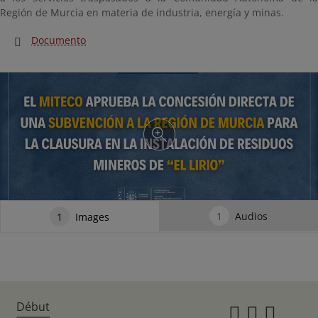
Región de Murcia en materia de industria, energía y minas.
Documento
1
Audios
1
Images
Début
Instagr
Twitte
Fac