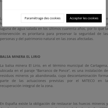
cauce vertiente a la laguna.
Paramétrage des cookies
Accepter les cookies
La escorrentía de metales pesados de las actividades mineras se
ha identificado como una de las causas de la degradación de la
laguna de agua salada en los últimos cuarenta años, por lo que la
intervención es prioritaria para preservar la seguridad de las
personas y del patrimonio natural en las zonas afectadas.
BALSA MINERA EL LIRIO
La balsa minera El Lirio, en el término municipal de Cartagena,
ubicada en el paraje “Barranco de Ponce”, es una instalación de
residuos mineros ya abandonada, cuya descontaminación forma
parte de las actuaciones previstas por el MITECO en la
recuperación integral de la zona.
En España existe la obligación de restaurar los huecos mineros y