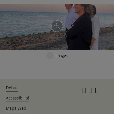
1
Images
Début
Instagr
Twitte
Fac
Accessibilité
Mapa Web