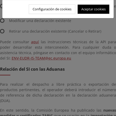
Recuperar la información de la declaración (número de
Configuración de cookies
Aceptar cookies
referencia y estado)
Modificar una declaración existente
Retirar una declaración existente (Cancelar o Retirar)
Puede consultar
aquí
las instrucciones técnicas de la API par
poder desarrollar esta interconexión. Para cualquier duda o
asistencia técnica, póngase en contacto con el equipo informático
del SI:
ENV-EUDR-IS-TEAM@ec.europa.eu
Relación del SI con las Aduanas
Para realizar el despacho a libre práctica o exportación de
productos pertinentes, el operador deberá introducir el número
de referencia de dicha declaración en la declaración aduanera
(DUA).
En este sentido, la Comisión Europea ha publicado las
nuevas
medidas y certificados TARIC
que se usarán en la
importación 