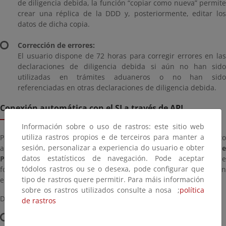
de diligencia debida, la función “copiar como nueva” permite
crear una réplica de la DDD y, posteriormente, editar los
datos de dicha copia.
Corrección de errores:
El usuario dispone de 72 horas para corregir errores en las
declaraciones de diligencia debida si aún no han sido
utilizadas en trámites aduaneros o no han sido
referenciadas en otras declaraciones de diligencia debida.
Conexión automática con el SI a través de API
Información sobre o uso de rastros: este sitio web
utiliza rastros propios e de terceiros para manter a
Para facilitar la interoperabilidad, la Comisión Europea ha puesto
sesión, personalizar a experiencia do usuario e obter
a disposición de los operadores económicos una
API (Interfaz d
datos estatísticos de navegación. Pode aceptar
Programación de Aplicaciones)
para poder gestionar sus DDD de
tódolos rastros ou se o desexa, pode configurar que
forma masiva utilizando una conexión de máquina a máquina con
tipo de rastros quere permitir. Para máis información
el SI.
sobre os rastros utilizados consulte a nosa ;
política
Desde la conexión API está permitida:
de rastros
Presentar una declaración