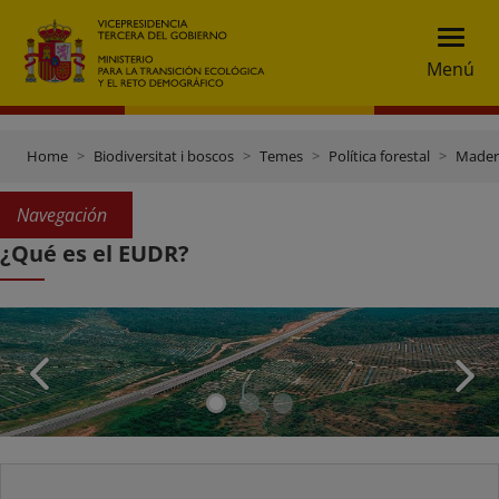
Menú
Home
Biodiversitat i boscos
Temes
Política forestal
Madera
Navegación
¿Qué es el EUDR?
Antecedentes