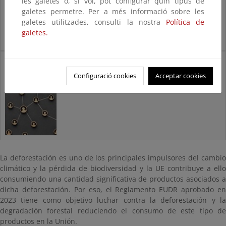
les galetes o, si vol, pot configurar quin tipus de
galetes permetre. Per a més informació sobre les
galetes utilitzades, consulti la nostra
Política de
galetes.
Otras iniciativas: Partenariado de la
Declaración de Ámsterdam
Configuració cookies
Acceptar cookies
La deforestación es uno de los principales impulsores del cambio
climático y la pérdida de biodiversidad y la UE contribuye a ello
consumiendo una cantidad significativa de productos asociados a
dicha deforestación. Por eso, el Reglamento EUDR aprobado en
2023 tiene como objetivo luchar contra la deforestación y la
degradación forestal reduciendo el consumo de este tipo de
productos en la Unión.