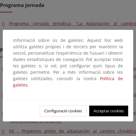
Programa jornada
Programa jornada temática: "La Adaptación al cambio
climático"
Informació sobre ús de galetes: Aquest lloc web
utilitza galetes pròpies i de tercers per mantenir la
Presentaciones
sessió, personalitzar l’experiència de l’usuari i obtenir
dades estadístiques de navegació. Pot acceptar totes
les galetes o, si vol, pot configurar quin tipus de
01 - Panorama actual y evaluación de riesgos climáticos en
galetes permetre. Per a més informació sobre les
España. (ERICC – Evaluación de Riesgos e Impactos del
galetes utilitzades, consulti la nostra
Política de
Cambio Climático)
galetes.
02 - La política canaria en materia de adaptación al cambio
climático
Configuració cookies
Acceptar cookies
03 - La inclusión de la prueba climática en los proyectos
cofinanciados en el 21-27
04 - Proyectos piloto de adaptación al cambio climático