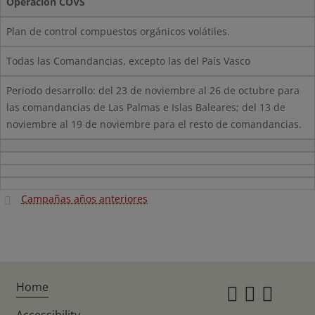
Operación COVS
Plan de control compuestos orgánicos volátiles.
Todas las Comandancias, excepto las del País Vasco
Periodo desarrollo: del 23 de noviembre al 26 de octubre para
las comandancias de Las Palmas e Islas Baleares; del 13 de
noviembre al 19 de noviembre para el resto de comandancias.
Campañas años anteriores
Home
Instagr
Twitte
Fac