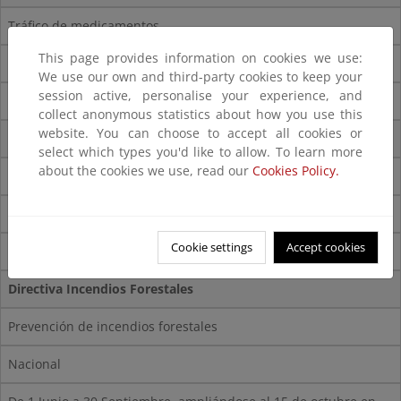
Tráfico de medicamentos
This page provides information on cookies we use:
Nacional
We use our own and third-party cookies to keep your
session active, personalise your experience, and
Periodo desarrollo: del 7 de julio al 10 de septiembre.
collect anonymous statistics about how you use this
website. You can choose to accept all cookies or
Operación OPSON VII
select which types you'd like to allow. To learn more
about the cookies we use, read our
Cookies Policy.
Contra la distribución ilegal de alimentos falsificados
Nacional
Cookie settings
Accept cookies
Periodo desarrollo: del 11 de diciembre al 17 de diciembre.
Directiva Incendios Forestales
Prevención de incendios forestales
Nacional