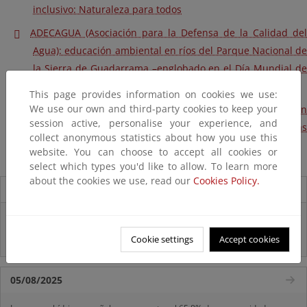
inclusivo: Naturaleza para todos
ADECAGUA (Asociación para la Defensa de la Calidad del
Agua): educación ambiental en ríos del Parque Nacional de
la Sierra de Guadarrama –englobado en el Día Mundial de
la Calidad del Agua
This page provides information on cookies we use:
We use our own and third-party cookies to keep your
CABAÑA REAL DE CARRETEROS: Voluntariado en ríos en
session active, personalise your experience, and
Reservas Naturales Fluviales en 22 RNF, en varias
collect anonymous statistics about how you use this
Confederaciones
website. You can choose to accept all cookies or
select which types you'd like to allow. To learn more
about the cookies we use, read our
Cookies Policy.
Destacados
Real Decreto subvenciones adaptación riesgos inundación
Cookie settings
Accept cookies
Inf. Pública RD medidas gestión riesgo inundación
05/08/2025