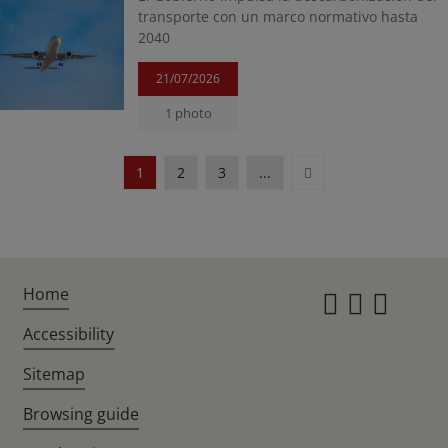
transporte con un marco normativo hasta
2040
21/07/2026
1 photo
Next
1
2
3
...
Home
Instagr
Twitte
Fac
Accessibility
Sitemap
Browsing guide