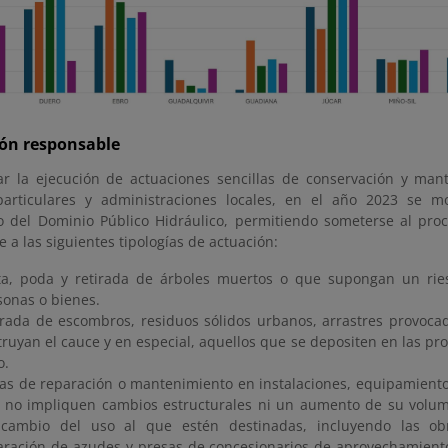
ión responsable
zar la ejecución de actuaciones sencillas de conservación y ma
articulares y administraciones locales, en el año 2023 se mod
 del Dominio Público Hidráulico, permitiendo someterse al pro
 a las siguientes tipologías de actuación:
ta, poda y retirada de árboles muertos o que supongan un rie
sonas o bienes.
irada de escombros, residuos sólidos urbanos, arrastres provocad
truyan el cauce y en especial, aquellos que se depositen en las pr
o.
as de reparación o mantenimiento en instalaciones, equipamientos
 no impliquen cambios estructurales ni un aumento de su volumen
cambio del uso al que estén destinadas, incluyendo las o
aración de azudes y presas de concesionarios de aprovechamiento