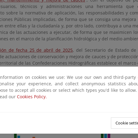
 usuarios, técnicos y administraciones una herramienta que 
to sobre la normativa de aplicación, las responsabilidades y com
ciones Públicas implicadas, de forma que se consiga una mejora s
n entre ellas y la ciudadanía y, por otro lado, contribuya a una m
cnica de las actuaciones a ejecutar, de forma que se maximicen lo
ones en el marco de la planificación hidrológica y del medio ambie
ción de fecha 25 de abril de 2025
, del Secretario de Estado d
 de actuaciones de conservación y mejora de cauces y de protecció
erritorial de las Confederaciones Hidrográficas establece el marco
 por este Ministerio.
information on cookies we use: We use our own and third-party 
n del estado actual de los trabajos de conservación y mante
sonalise your experience, and collect anonymous statistics ab
 en el siguiente gráfico y más en detalle, en
los informes de segui
ose to accept all cookies or select which types you'd like to allow
read our
Cookies Policy.
Cookie setti