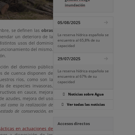
inundación
05/08/2025
mbre, se definen las
obras
La reserva hídrica española se
endar un deterioro de la
encuentra al 65,8% de su
istintos usos del dominio
capacidad
 funcionamiento del mismo.
ón.
29/07/2025
cción del dominio público
La reserva hídrica española se
mos de cuenca disponen de
encuentra al 67% de su
uestros ríos, como son la
capacidad
da de especies invasoras,
ructivos en cauce, mejora
Noticias sobre Agua
 de azudes, mejora del uso
…
así como la realización de
Ver todas las noticias
 estado de conservación, en
Accesos directos
ácticas en actuaciones de
oner a disposición de los