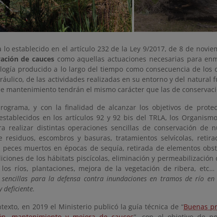
lo establecido en el artículo 232 de la Ley 9/2017, de 8 de novie
ación de cauces
como aquellas actuaciones necesarias para enm
logía producido a lo largo del tiempo como consecuencia de los d
ráulico, de las actividades realizadas en su entorno y del natural
de mantenimiento tendrán el mismo carácter que las de conservaci
rograma, y con la finalidad de alcanzar los objetivos de prote
 establecidos en los artículos 92 y 92 bis del TRLA, los Organis
a realizar distintas operaciones sencillas de conservación de n
e residuos, escombros y basuras, tratamientos selvícolas, retira
e peces muertos en épocas de sequía, retirada de elementos obst
iciones de los hábitats piscícolas, eliminación y permeabilización
 los ríos, plantaciones, mejora de la vegetación de ribera, etc
 sencillas para la defensa contra inundaciones en tramos de río en
 deficiente.
texto, en 2019 el Ministerio publicó la guía técnica de “
Buenas pr
ión, mantenimiento y mejora de cauces
”, con el objetivo de p