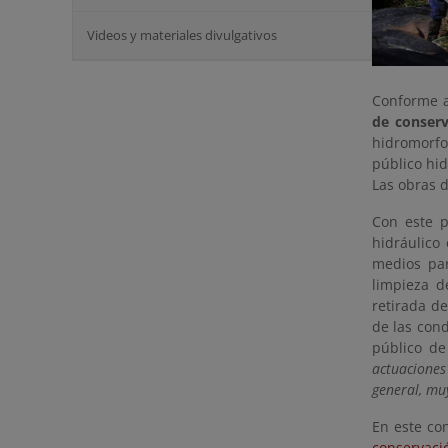
Videos y materiales divulgativos
Conforme a 
de conserv
hidromorfo
público hid
Las obras 
Con este p
hidráulico
medios par
limpieza d
retirada d
de las cond
público de
actuaciones
general, muy
En este con
conservac