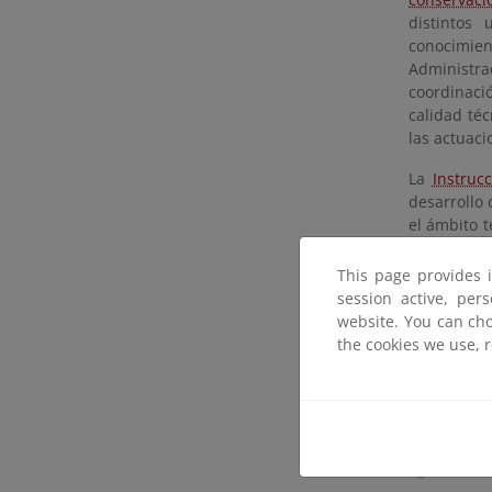
distintos
conocimien
Administra
coordinació
calidad té
las actuaci
La
Instruc
desarrollo
el ámbito t
desarrollar
This page provides 
El resume
session active, per
consultarse
website. You can cho
the cookies we use, 