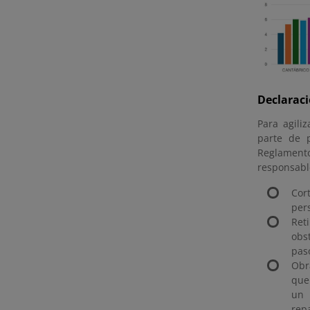
Declarac
Para agili
parte de p
Reglamento
responsable
Cor
per
Ret
obs
pas
Obr
que
un 
rep