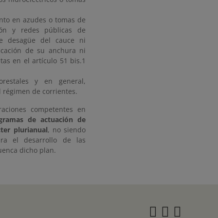
ento en azudes o tomas de
ión y redes públicas de
de desagüe del cauce ni
cación de su anchura ni
as en el artículo 51 bis.1
orestales y en general,
 régimen de corrientes.
traciones competentes en
gramas de actuación de
ter plurianual
, no siendo
ara el desarrollo de las
uenca dicho plan.
Instagra
Twitter
Face