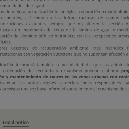
comunidades de regantes.
as de mejora, actualización tecnológica, reparación o mantenimi
cesionarios, así como en las infraestructuras de comunicac
unicaciones existentes siempre que no alteren la sección 
duzcan un incremento de cotas de la lámina de agua o modifi
pación del dominio público hidráulico, con las excepciones previst
 RDPH.
ores urgentes de recuperación ambiental tras incendios f
orestaciones con vegetación autóctona que no supongan afección al
icación incorporó también la posibilidad de que las adminis
e ordenación del territorio y urbanismo puedan elaborar
pro
ón y mantenimiento de cauces en las zonas urbanas con carác
 tramitar las autorizaciones o declaraciones responsables p
s previstas una vez haya informado anualmente el organismo de c
Legal notice