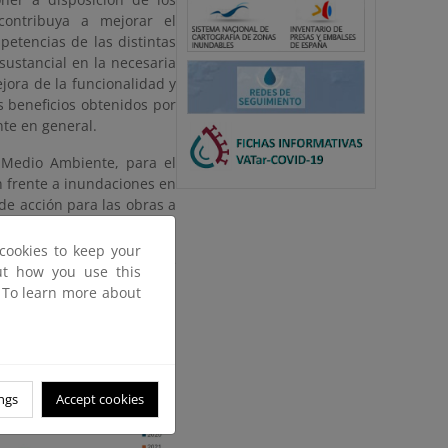
contribuya a mejorar el
petencias de las distintas
ustancial en la necesaria
ejora de la funcionalidad y
s beneficios obtenidos por
nte en general.
e Medio Ambiente, para el
n frente a inundaciones en
 de acción para las obras a
cookies to keep your
nimiento de cauces puede
out how you use this
miento de los PGRIs
.
. To learn more about
ngs
Accept cookies