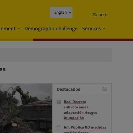
English
Search
onment
Demographic challenge
Services
Environment
Services
es
Destacados
Real Decreto
subvenciones
adaptación riesgos
inundación
Inf. Pública RD medidas
gestión riesgo