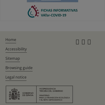
Home
Instagr
Twitte
Fac
Accessibility
Sitemap
Browsing guide
Legal notice