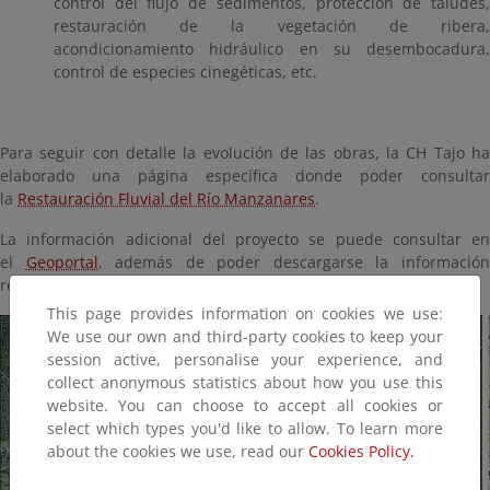
control del flujo de sedimentos, protección de taludes,
restauración de la vegetación de ribera,
acondicionamiento hidráulico en su desembocadura,
control de especies cinegéticas, etc.
Para seguir con detalle la evolución de las obras, la CH Tajo ha
elaborado una página específica donde poder consultar
la
Restauración Fluvial del Río Manzanares
.
La información adicional del proyecto se puede consultar en
el
Geoportal
, además de poder descargarse la informació
referente a los
proyectos ejecutados en la ENRR
.
This page provides information on cookies we use:
We use our own and third-party cookies to keep your
session active, personalise your experience, and
collect anonymous statistics about how you use this
website. You can choose to accept all cookies or
select which types you'd like to allow. To learn more
about the cookies we use, read our
Cookies Policy.