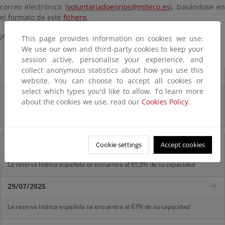
correo electrónico (
voluntariadoenrios@miteco.es
), basándose en
el formato de este
fichero
.
¡Agradecemos vuestra participación!
This page provides information on cookies we use:
We use our own and third-party cookies to keep your
session active, personalise your experience, and
collect anonymous statistics about how you use this
Destacados
website. You can choose to accept all cookies or
select which types you'd like to allow. To learn more
Real Decreto subvenciones adaptación riesgos inundación
about the cookies we use, read our
Cookies Policy.
Inf. Pública RD medidas gestión riesgo inundación
05/08/2025
Cookie settings
Accept cookies
La reserva hídrica española se encuentra al 65,8% de su capacidad
29/07/2025
La reserva hídrica española se encuentra al 67% de su capacidad