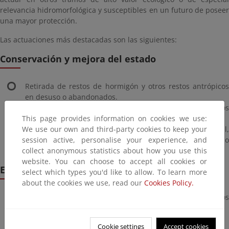
relevancia hidromorfológica y susceptibles en un futuro de poseer
una mayor protección.
Las actuaciones más destacadas son las siguientes:
Conservación y mejora del estado
Retirada de restos de hormigón y otros restos antrópicos
en desuso o abandonados.
Eliminación de posibles escombreras y vertederos
This page provides information on cookies we use:
incontrolados y recogida de residuos.
We use our own and third-party cookies to keep your
Mejora y mantenimiento de la conectividad longitudinal,
session active, personalise your experience, and
mediante la adecuación de obstáculos y obras de paso
collect anonymous statistics about how you use this
transversales.
website. You can choose to accept all cookies or
Evaluación y seguimiento
select which types you'd like to allow. To learn more
about the cookies we use, read our
Cookies Policy.
Programa de seguimiento ambiental de los tramos
restaurados y del resto de RNF.
Instalación de sistemas de medición de caudales en RNF.
Cookie settings
Accept cookies