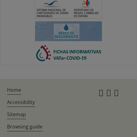
Home
Instagr
Twitte
Fac
Accessibility
Sitemap
Browsing guide