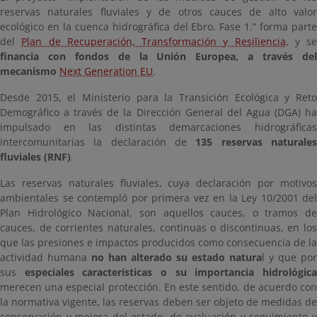
reservas naturales fluviales y de otros cauces de alto valor
ecológico en la cuenca hidrográfica del Ebro. Fase 1.” forma parte
del
Plan de Recuperación, Transformación y Resiliencia
, y se
financia con fondos de la Unión Europea, a través del
mecanismo
Next Generation EU
.
Desde 2015, el Ministerio para la Transición Ecológica y Reto
Demográfico a través de la Dirección General del Agua (DGA) ha
impulsado en las distintas demarcaciones hidrográficas
intercomunitarias la declaración de
135 reservas naturale
fluviales (RNF)
.
Las reservas naturales fluviales, cuya declaración por motivos
ambientales se contempló por primera vez en la Ley 10/2001 del
Plan Hidrológico Nacional, son aquellos cauces, o tramos de
cauces, de corrientes naturales, continuas o discontinuas, en los
que las presiones e impactos producidos como consecuencia de la
actividad humana
no han alterado su estado natura
l y que por
sus
especiales características o su importancia hidrológic
merecen una especial protección. En este sentido, de acuerdo con
la normativa vigente, las reservas deben ser objeto de medidas de
conservación y mejora del estado, de evaluación y seguimiento y