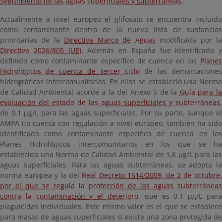
Seguimiento de las aguas superficiales y subterráneas
.
Actualmente a nivel europeo el glifosato se encuentra incluido
como contaminante dentro de la nueva lista de sustancias
prioritarias de la
Directiva Marco de Aguas
modificada por l
Directiva 2026/805 (UE)
. Además en España fue identificado y
definido como contaminante específico de cuenca en los
Planes
Hidrológicos de cuenca de tercer ciclo
de las demarcaciones
hidrográficas intercomunitarias. En ellos se estableció una Norma
de Calidad Ambiental acorde a la del Anexo 5 de la
Guía para l
evaluación del estado de las aguas superficiales y subterráneas
,
de 0,1 µg/L para las aguas superficiales. Por su parte, aunque el
AMPA no cuenta con regulación a nivel europeo, también ha sido
identificado como contaminante específico de cuenca en los
Planes Hidrológicos intercomunitarios en los que se ha
establecido una Norma de Calidad Ambiental de 1,6 µg/L para las
aguas superficiales. Para las aguas subterráneas, se adopta la
norma europea y la del
Real Decreto 1514/2009, de 2 de octubre
por el que se regula la protección de las aguas subterráneas
contra la contaminación y el deterioro
, que es 0,1 µg/L para
plaguicidas individuales. Este mismo valor es el que se establece
para masas de aguas superficiales si existe una zona protegida de