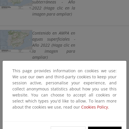
subterráneas - Año
2022 (Haga clic en la
imagen para ampliar)
Contenido en AMPA en
aguas superficiales -
Año 2022 (Haga clic en
la imagen para
ampliar)
"Sin riesgo" se
This page provides information on cookies we use:
corresponde con las
We use our own and third-party cookies to keep your
estaciones con valores
session active, personalise your experience, and
de glifosato inferiores
collect anonymous statistics about how you use this
al Límite de
website. You can choose to accept all cookies or
Cuantificación (LQ).
select which types you'd like to allow. To learn more
about the cookies we use, read our
Cookies Policy.
"Sospechoso" se
corresponde con las
estaciones cuyo valor
máximo está entre el