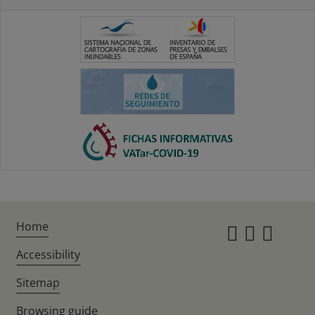
Home
Instagr
Twitte
Fac
Accessibility
Sitemap
Browsing guide