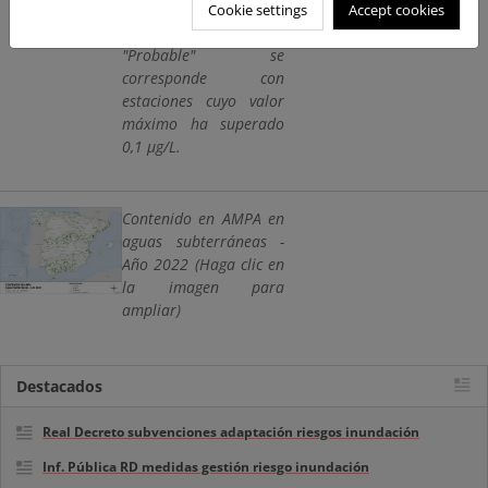
Cookie settings
Accept cookies
LQ y 0,1 µg/L.
"Probable" se
corresponde con
estaciones cuyo valor
máximo ha superado
0,1 µg/L.
Contenido en AMPA en
aguas subterráneas -
Año 2022 (Haga clic en
la imagen para
ampliar)
Destacados
Real Decreto subvenciones adaptación riesgos inundación
Inf. Pública RD medidas gestión riesgo inundación