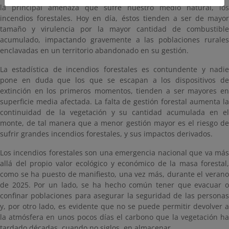
la principal amenaza que sufre nuestro medio natural, los
incendios forestales. Hoy en día, éstos tienden a ser de mayor
tamaño y virulencia por la mayor cantidad de combustible
acumulado, impactando gravemente a las poblaciones rurales
enclavadas en un territorio abandonado en su gestión.
La estadística de incendios forestales es contundente y nadie
pone en duda que los que se escapan a los dispositivos de
extinción en los primeros momentos, tienden a ser mayores en
superficie media afectada. La falta de gestión forestal aumenta la
continuidad de la vegetación y su cantidad acumulada en el
monte, de tal manera que a menor gestión mayor es el riesgo de
sufrir grandes incendios forestales, y sus impactos derivados.
Los incendios forestales son una emergencia nacional que va más
allá del propio valor ecológico y económico de la masa forestal,
como se ha puesto de manifiesto, una vez más, durante el verano
de 2025. Por un lado, se ha hecho común tener que evacuar o
confinar poblaciones para asegurar la seguridad de las personas
y, por otro lado, es evidente que no se puede permitir devolver a
la atmósfera en unos pocos días el carbono que la vegetación ha
tardado décadas, cuando no siglos, en almacenar.