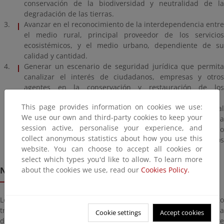
conservación de la biodiversidad y neutralidad de la
degradación de las tierras.
Avanzar en el reconocimiento de la interdependencia entre
el medio rural, principal proveedor de los servicios
ecosistémicos, y el medio urbano, dependiente de su
calidad y cantidad.
Generar un escenario de seguridad jurídica que permita
canalizar el interés de ciudadanos, empresas y otros
agentes en la conservación y restauración de los
ecosistemas forestales.
This page provides information on cookies we use:
Visibilizar y promover el papel de la gestión forestal
We use our own and third-party cookies to keep your
sostenible como herramienta necesaria para la
session active, personalise your experience, and
conservación de la biodiversidad, la adaptación al cambio
collect anonymous statistics about how you use this
climático y asegurar la provisión de servicios ecosistémicos
website. You can choose to accept all cookies or
forestales.
select which types you'd like to allow. To learn more
about the cookies we use, read our
Cookies Policy.
Need and opportunity for approval
Los efectos del calentamiento global traen consigo
transformaciones en los patrones climáticos que afectan a la
Cookie settings
Accept cookies
diversidad biológica, y generan condiciones de mayor riesgo ante