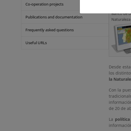
Acceso a lo
Co-operation projects
con inform
Banco de D
Publications and documentation
Naturaleza
Frequently asked questions
Useful URLs
Desde esta
los distin
la Natural
Con la pues
tradiciona
informació
de 20 de ab
La
polític
informació