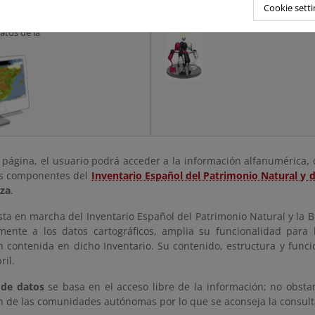
s visores
Participación
Cookie setti
ación del
ciudadana
atos de la
 página, el usuario podrá acceder a la información alfanumérica, 
tos componentes del
Inventario Español del Patrimonio Natural y d
eza
.
ta en marcha del Inventario Español del Patrimonio Natural y la B
lmente a los datos cartográficos, amplia su funcionalidad para 
n contenida en dicho Inventario. Su contenido, estructura y func
ril.
a de datos
se basa en el acceso libre de la información; no obstan
n de las comunidades autónomas por lo que se aconseja la consult