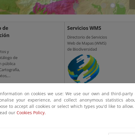
o de
Servicios WMS
ción
Directorio de Servicios
Web de Mapas (WMS)
de Biodiversidad
tos y
atálogo de
n pública
Cartografía,
atos,
..
information on cookies we use: We use our own and third-party 
sonalise your experience, and collect anonymous statistics ab
ose to accept all cookies or select which types you'd like to allow
read our
Cookies Policy.
Participación
ficos
ciudadana