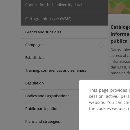
Contact for the biodiversity database
Cartographic server (WMS)
Catálog
Grants and subsidies
informa
pública
Campaigns
Datos abier
acceso al c
Estadísticas
informació
del IEPNB: 
Training, conferences and seminars
bases de d
metadatos,.
Legislation
This page provides 
Bodies and Organisations
session active, per
website. You can cho
the cookies we use, 
Public participation
Visores
Plans and strategies
cartográ