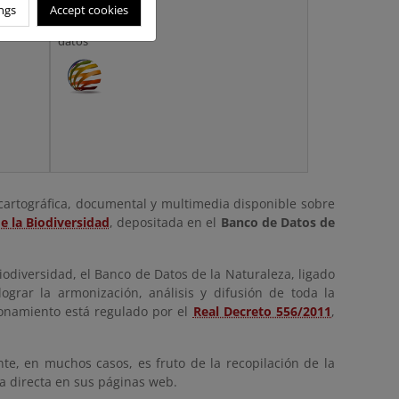
Acceso
ngs
Accept cookies
rápido a los
datos
cartográfica, documental y multimedia disponible sobre
e la Biodiversidad
, depositada en el
Banco de Datos de
iodiversidad, el Banco de Datos de la Naturaleza, ligado
lograr la armonización, análisis y difusión de toda la
ionamiento está regulado por el
Real Decreto 556/2011
,
te, en muchos casos, es fruto de la recopilación de la
a directa en sus páginas web.