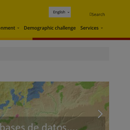
English
Search
onment
Demographic challenge
Services
Environment
Services