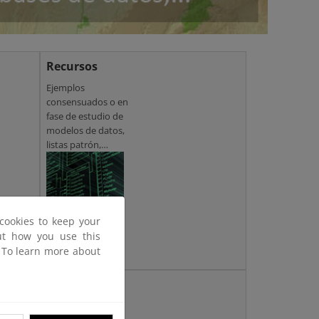
Recursos
Ejemplos
consensuados o en
fase de estudio de
modelos de datos,
listas patrón,
cartografía GML, etc
cookies to keep your
out how you use this
. To learn more about
Acceso
rápido