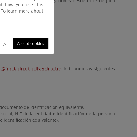
sentar sus opiniones o alegaciones desde el 17 de julio
out how you use this
. To learn more about
 July 25, 2025
ngs
Accept cookies
s@fundacion-biodiversidad.es
indicando las siguientes
 documento de identificación equivalente.
ocial, NIF de la entidad e identificación de la persona
identificación equivalente).