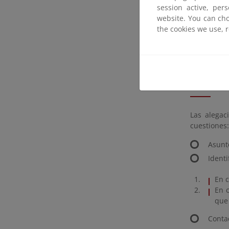
los potenc
session active, per
hasta el 25
website. You can cho
the cookies we use, 
Remissio
Deadline f
Submissio
Las alegac
cuestiones:
Asunt
Identi
En c
En c
que 
Contac