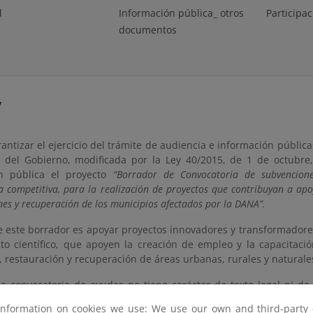
d
Información pública_ otros
Participac
documentos
y
rantizar el ejercicio del trámite de audiencia e información pública
 del Gobierno, modificada por la Ley 40/2015, de 1 de octubre,
ón pública el proyecto
“Borrador de Convocatoria de subvencione
a competitiva, para la realización de proyectos que contribuyan a apo
nes y recuperación de los municipios afectados por la DANA”.
e este borrador es apoyar proyectos innovadores y transformadores
to científico, que apoyen la creación de empleo y la capacitac
 restauración y recuperación de áreas urbanas, rurales y naturale
a convocatoria de ayudas no tiene carácter de texto legal ni de
es preceptivo. No obstante, en aras de perfeccionar el texto y pot
information on cookies we use: We use our own and third-party 