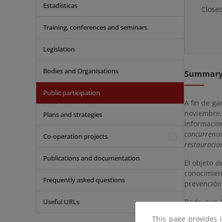
Estadísticas
Close
Training, conferences and seminars
Legislation
Bodies and Organisations
Summar
Public participation
A fin de ga
noviembre,
Plans and strategies
informaci
concurrenci
Co-operation projects
restauracio
Publications and documentation
El objeto d
conocimien
Frequently asked questions
prevención,
Useful URLs
Dado que l
pública no 
This page provides 