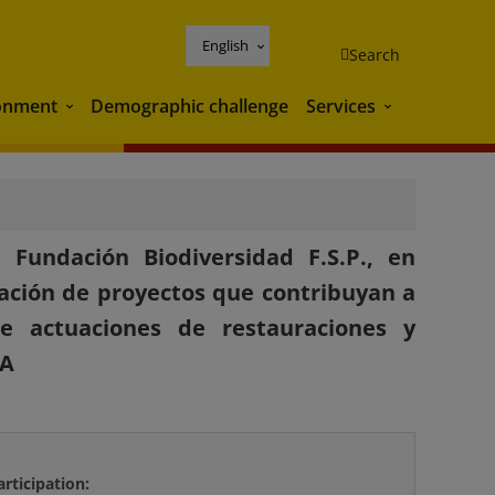
English
Search
onment
Demographic challenge
Services
Environment
Services
Fundación Biodiversidad F.S.P., en
zación de proyectos que contribuyan a
e actuaciones de restauraciones y
NA
articipation: