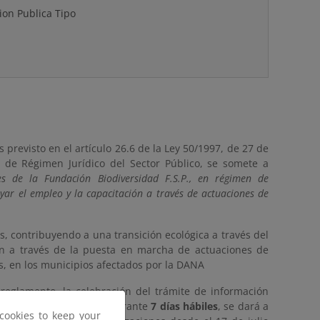
ion Publica Tipo
s previsto en el artículo 26.6 de la Ley 50/1997, de 27 de
 de Régimen Jurídico del Sector Público, se somete a
s de la Fundación Biodiversidad F.S.P., en régimen de
yar el empleo y la capacitación a través de actuaciones de
, contribuyendo a una transición ecológica a través del
ión a través de la puesta en marcha de actuaciones de
s, en los municipios afectados por la DANA
 reglamento, la celebración del trámite de información
enciar la participación, durante
7 días hábiles
, se dará a
cookies to keep your