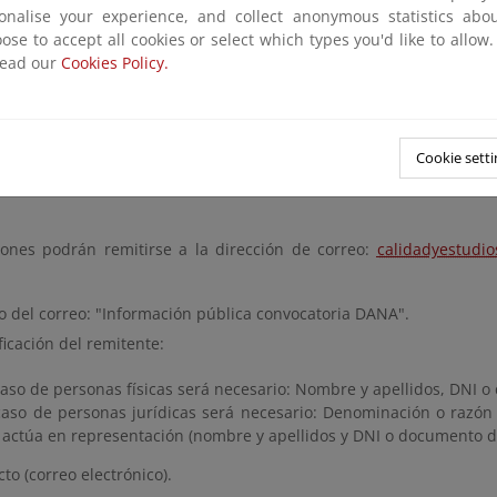
iales afectados por el texto de la convocatoria el plazo para pre
sonalise your experience, and collect anonymous statistics ab
 de julio de 2025 (ambos inclusive).
ose to accept all cookies or select which types you'd like to allow
read our
Cookies Policy.
n deadline
or submitting documents from
Thursday, July 17, 2025
until
Friday,
Cookie setti
n of allegations
iones podrán remitirse a la dirección de correo:
calidadyestudio
o del correo: "Información pública convocatoria DANA".
ficación del remitente:
aso de personas físicas será necesario: Nombre y apellidos, DNI o
aso de personas jurídicas será necesario: Denominación o razón s
actúa en representación (nombre y apellidos y DNI o documento de 
to (correo electrónico).