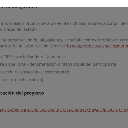
n of allegations
 información pública será de veinte (20) días hábiles a contar des
n Oficial del Estado.
 la presentación de alegaciones, se señala como dirección de corr
arinos de la Subdirección General:
bzn-sugerencias-espaciosmari
o: "IP Proyecto Fondeos Talamanca"
e y apellidos / denominación o razón social del participante
zación o asociación (si corresponde)
to (correo electrónico)
ación del proyecto
o ejecutivo para la instalación de un campo de boyas de amarre ecol