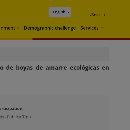
English
Search
onment
Demographic challenge
Services
Environment
Services
po de boyas de amarre ecológicas en
articipation:
ion Publica Tipo