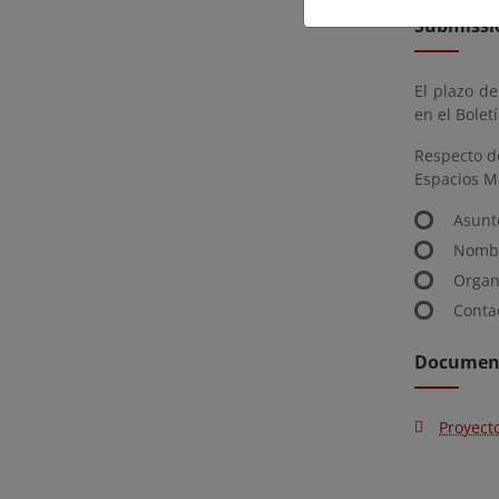
Submissio
El plazo de
en el Boletí
Respecto de
Espacios M
Asunt
Nombr
Organi
Contac
Document
Proyect