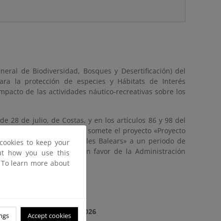
neral de Biodiversidad, Bosques y Desertificación) del
ra la protección de especies y Hábitats de Interés
pacto de las actividades náutico-recreativas sobre los
e 28 de julio, de Costas, y en los artículos 86 y 98 del
nto General de Costas, se somete el proyecto «Proyecto
n Talamanca, Ibiza, en Illes Balears» a un periodo de
cookies to keep your
lico marítimo-terrestre en favor de la Administración
out how you use this
. To learn more about
l
Wednesday, March 18, 2026
ngs
Accept cookies