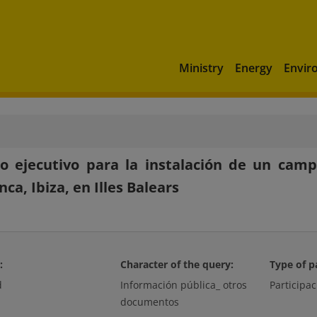
Ministry
Energy
Envir
o ejecutivo para la instalación de un cam
ca, Ibiza, en Illes Balears
:
Character of the query:
Type of p
d
Información pública_ otros
Participac
documentos