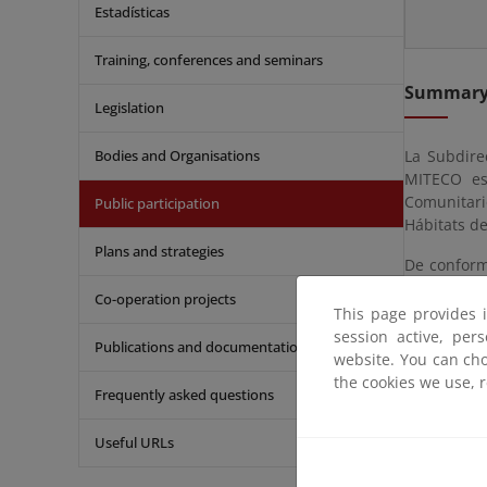
Estadísticas
Training, conferences and seminars
Summar
Legislation
Bodies and Organisations
La Subdire
MITECO es
Comunitari
Public participation
Hábitats de
Plans and strategies
De conformi
Real Decre
Co-operation projects
ejecutivo 
This page provides 
informació
session active, per
Publications and documentation
General del
website. You can cho
the cookies we use, 
Frequently asked questions
Remissio
Useful URLs
Deadline f