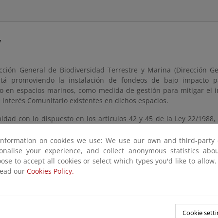
y
cción General de Biodiversidad Terrestre y Marina (Dirección Ge
tá promoviendo la instalación de fondeos de bajo impacto pa
o en espacios marinos, como medida de gestión para mitigar el im
 Interés Comunitario existentes en dichos espacios.
dad con lo dispuesto en los artículos 42 y 45 de la Ley 22/1988, d
to 876/2014, de 10 de octubre, por el que se aprueba el Reglame
para la instalación de un campo de boyas de amarre ecológicas e
information on cookies we use: We use our own and third-party 
n pública preceptivo para el trámite de reserva de dominio púb
sonalise your experience, and collect anonymous statistics ab
 Estado, necesario para realizar las actuaciones previstas.
ose to accept all cookies or select which types you'd like to allow
read our
Cookies Policy.
n deadline
or submitting documents from
Wednesday, February 18, 2026
unti
Cookie setti