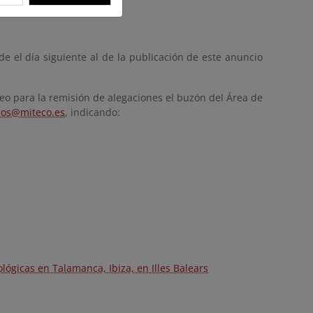
de el día siguiente al de la publicación de este anuncio
eo para la remisión de alegaciones el buzón del Área de
nos@miteco.es
, indicando:
ógicas en Talamanca, Ibiza, en Illes Balears