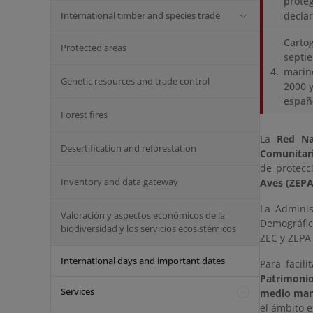
proteg
International timber and species trade
declar
Cartog
Protected areas
septie
marino
Genetic resources and trade control
2000 y
españ
Forest fires
La
Red Na
Desertification and reforestation
Comunitari
de protecc
Inventory and data gateway
Aves (ZEPA
La Adminis
Valoración y aspectos económicos de la
Demográfic
biodiversidad y los servicios ecosistémicos
ZEC y ZEPA 
International days and important dates
Para facil
Patrimonio
Services
medio mar
el ámbito e