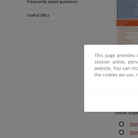
Frequently asked questions
Useful URLs
This page provides 
session active, per
Lugares de
website. You can cho
the cookies we use, 
Pro
Lug
Zonas Espe
Dem
Dem