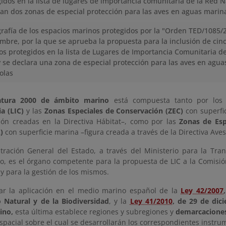
idos en la lista de lugares de importancia comunitaria de la Red N
an dos zonas de especial protección para las aves en aguas marin
rafía de los espacios marinos protegidos por la "Orden TED/1085/
mbre, por la que se aprueba la propuesta para la inclusión de cin
s protegidos en la lista de Lugares de Importancia Comunitaria d
 se declara una zona de especial protección para las aves en agu
olas
tura 2000 de ámbito marino
está compuesta tanto por lo
a (LIC)
y las
Zonas Especiales de Conservación (ZEC)
con superfi
ión creadas en la Directiva Hábitat–, como por las
Zonas de Esp
)
con superficie marina –figura creada a través de la Directiva Aves
tración General del Estado, a través del Ministerio para la Tran
o, es el órgano competente para la propuesta de LIC a la Comisió
y para la gestión de los mismos.
itar la aplicación en el medio marino español de la
Ley 42/2007
 Natural y de la Biodiversidad
, y la
Ley 41/2010
, de 29 de dic
ino,
esta última establece regiones y subregiones y
demarcacione
spacial sobre el cual se desarrollarán los correspondientes instru