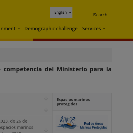
English
Search
onment
Demographic challenge
Services
Environment
Services
 competencia del Ministerio para la
Espacios marinos
protegidos
2023, de 26 de
 espacios marinos