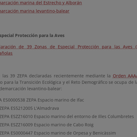
arcación marina del Estrecho y Alborán
arcación marina levantino-balear
special Protección para la Aves
laración de 39 Zonas de Especial Protección para las Aves 
añolas
 las 39 ZEPA declaradas recientemente mediante la
Orden AAA
io para la Transición Ecológica y el Reto Demográfico se ocupa de l
 demarcación levantino-balear:
A ES0000538 ZEPA Espacio marino de Ifac
/ZEPA ES5212005 L'Almadrava
/ZEPA ESZZ16010 Espacio marino del entorno de Illes Columbretes
/ZEPA ESZZ16009 Espacio marino de Cabo Roig
/ZEPA ES0000447 Espacio marino de Orpesa y Benicàssim