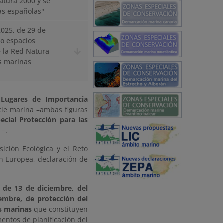
atura 2000 y se
as españolas"
2025, de 29 de
co espacios
e la Red Natura
as marinas
s
Lugares de Importancia
cie marina –ambas figuras
ecial Protección para las
 –.
sición Ecológica y el Reto
n Europea, declaración de
, de 13 de diciembre, del
iembre, de protección del
s marinas
que constituyen
mentos de planificación del