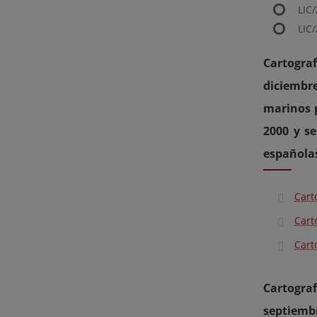
LIC
LIC
Cartograf
diciembr
marinos p
2000 y s
española
Cart
Cart
Cart
Cartograf
septiemb