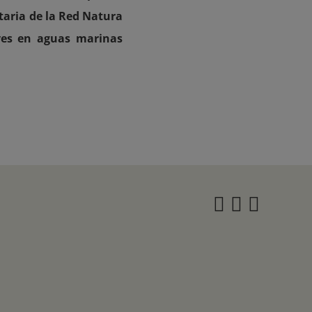
taria de la Red Natura
aves en aguas marinas
Instagra
Twitter
Face