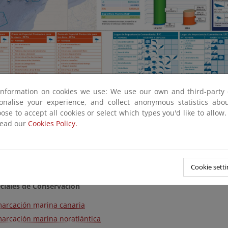
information on cookies we use: We use our own and third-party 
sonalise your experience, and collect anonymous statistics ab
 Importancia Comunitaria
ose to accept all cookies or select which types you'd like to allow
read our
Cookies Policy.
puesta de Lugares de Importancia Comunitaria
ares de Importancia Comunitaria
Cookie setti
ciales de Conservación
arcación marina canaria
arcación marina noratlántica