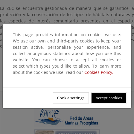
La ZEC se encuentra gestionada de manera que se garantice la
protección y la conservación de los tipos de hábitats naturales y
las especies de interés comunitario presentes en el espacio,
adoptándose las medidas de conservación necesarias para
alcanzar un equilibrio sostenible entre el desarrollo de los usos y
This page provides information on cookies we use:
actividades en la zona y la conservación de los valores naturales
We use our own and third-party cookies to keep your
que contiene.
session active, personalise your experience, and
collect anonymous statistics about how you use this
Tríptico
website. You can choose to accept all cookies or
select which types you'd like to allow. To learn more
Panel
about the cookies we use, read our
Cookies Policy.
Póster
Cookie settings
Accept cookies
Espacios marinos protegidos