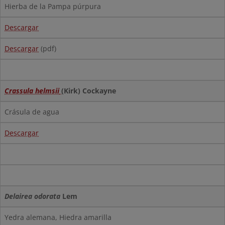
Hierba de la Pampa púrpura
Descargar
Descargar
(pdf)
Crassula helmsii
(Kirk) Cockayne
Crásula de agua
Descargar
Delairea odorata
Lem
Yedra alemana, Hiedra amarilla