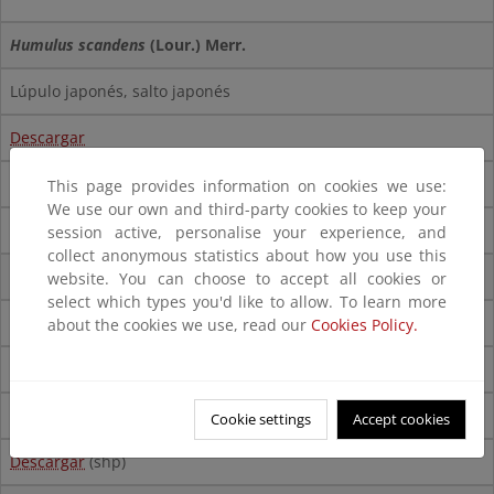
Humulus scandens
(Lour.) Merr.
Lúpulo japonés, salto japonés
Descargar
This page provides information on cookies we use:
We use our own and third-party cookies to keep your
session active, personalise your experience, and
collect anonymous statistics about how you use this
Hydrocotyle ranunculoides
L. f.
website. You can choose to accept all cookies or
select which types you'd like to allow. To learn more
Redondita de agua
about the cookies we use, read our
Cookies Policy.
Descargar
Descargar
(pdf)
Cookie settings
Accept cookies
Descargar
(shp)