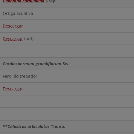
Cabomba caroliniana
Gray
Ortiga acuática
Descargar
Descargar
(pdf)
Cardiospermum grandiflorum
Sw.
Farolillo trepador
Descargar
**Celastrus orbiculatus
Thunb.