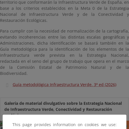
territorio que conformarán la Infraestructura Verde de España, en
base a los criterios establecidos en la Meta 0 de la Estrategia
Nacional de Infraestructura Verde y de la Conectividad y
Restauración Ecológicas.
Para cumplir con la necesidad de normalización de la cartografía,
evitando incoherencias entre las distintas escalas geográficas y
Administraciones, dicha identificación se basará también en la
Guía metodológica para la identificación de los elementos de la
infraestructura verde prevista en la Estrategia Nacional,
redactada en el seno del grupo de trabajo que opera en el marco
de la Comisión Estatal de Patrimonio Natural y de la
Biodiversidad.
Guía metodológica Infraestructura Verde. 3ª ed (2026)
Galería de material divulgativo sobre la Estrategia Nacional
de Infraestructura Verde, Conectividad y Restauración
ecológicas
This page provides information on cookies we use: