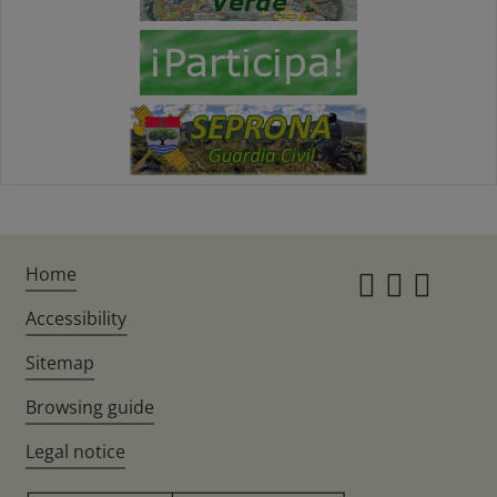
Home
Instagr
Twitte
Fac
Accessibility
Sitemap
Browsing guide
Legal notice