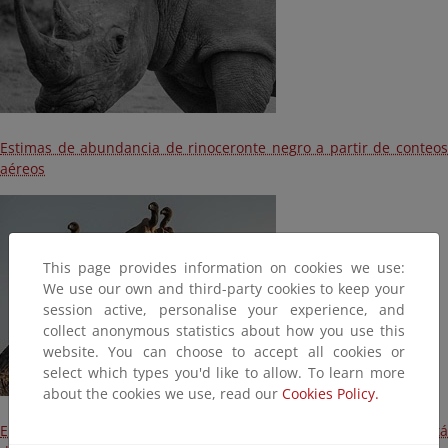
Estimas de abundancia de rinoceronte negro a partir de conteos
aéreos
This page provides information on cookies we use:
We use our own and third-party cookies to keep your
session active, personalise your experience, and
collect anonymous statistics about how you use this
website. You can choose to accept all cookies or
select which types you'd like to allow. To learn more
about the cookies we use, read our
Cookies Policy.
El envenenamiento de grandes mamíferos en África está