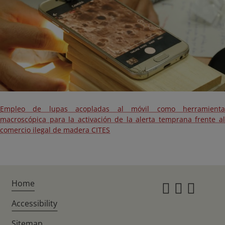
Empleo de lupas acopladas al móvil como herramienta
macroscópica para la activación de la alerta temprana frente al
comercio ilegal de madera CITES
Home
Instagr
Twitte
Fac
Accessibility
Sitemap