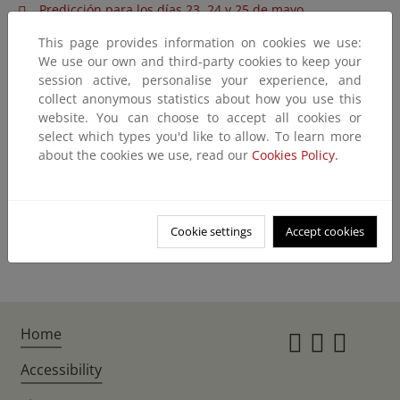
Predicción para los días 23, 24 y 25 de mayo
Predicción para el día 22 de mayo
This page provides information on cookies we use:
We use our own and third-party cookies to keep your
Predicción para el día 21 de mayo
session active, personalise your experience, and
collect anonymous statistics about how you use this
Predicción para el día 20 de mayo
website. You can choose to accept all cookies or
Predicción para los días 9 y 10 de mayo
select which types you'd like to allow. To learn more
about the cookies we use, read our
Cookies Policy.
Predicción para el día 8 de mayo
Predicción para el día 5 de mayo
Predicción para los días 1, 2 y 3 de mayo
Cookie settings
Accept cookies
Home
Instagr
Twitte
Fac
Accessibility