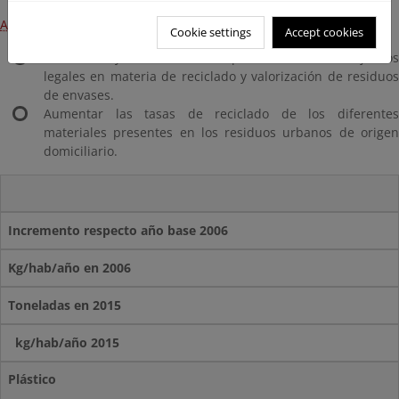
Apartado de Planes y Porgramas
Cookie settings
Accept cookies
Garantizar y verificar el cumplimiento de los objetivos
legales en materia de reciclado y valorización de residuos
de envases.
Aumentar las tasas de reciclado de los diferentes
materiales presentes en los residuos urbanos de origen
domiciliario.
Incremento respecto año base 2006
Kg/hab/año en 2006
Toneladas en 2015
kg/hab/año 2015
Plástico