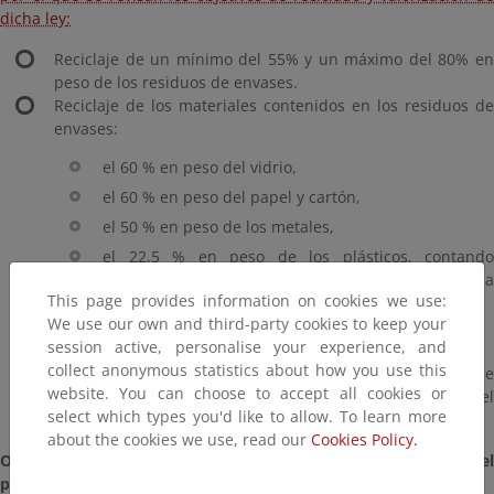
dicha ley
:
Reciclaje de un mínimo del 55% y un máximo del 80% en
peso de los residuos de envases.
Reciclaje de los materiales contenidos en los residuos de
envases:
el 60 % en peso del vidrio,
el 60 % en peso del papel y cartón,
el 50 % en peso de los metales,
el 22,5 % en peso de los plásticos, contando
exclusivamente el material que se vuelva a
This page provides information on cookies we use:
transformar en plástico,
We use our own and third-party cookies to keep your
el 15 % en peso de la madera.
session active, personalise your experience, and
collect anonymous statistics about how you use this
Valorización (incluido el reciclaje y la incineración de
website. You can choose to accept all cookies or
residuos con recuperación de energía) de un mínimo del
select which types you'd like to allow. To learn more
60% en peso de los residuos de envases.
about the cookies we use, read our
Cookies Policy.
Objetivos del Plan Nacional Integrado de Residuos para el
período 2008-2015 (PNIR):