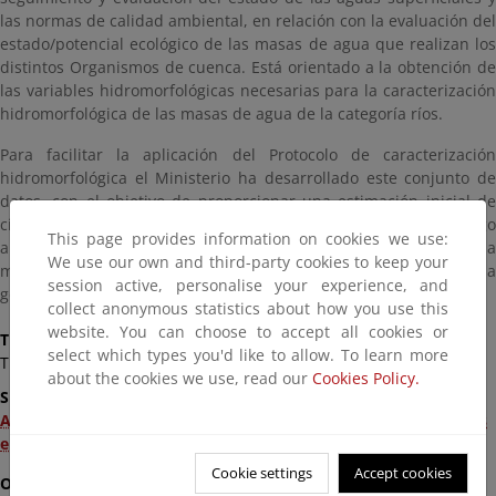
las normas de calidad ambiental, en relación con la evaluación del
estado/potencial ecológico de las masas de agua que realizan los
distintos Organismos de cuenca. Está orientado a la obtención de
las variables hidromorfológicas necesarias para la caracterización
hidromorfológica de las masas de agua de la categoría ríos.
Para facilitar la aplicación del Protocolo de caracterización
hidromorfológica el Ministerio ha desarrollado este conjunto de
datos, con el objetivo de proporcionar una estimación inicial de
ciertos rasgos hidromorfológicos, que puedan ser luego
This page provides information on cookies we use:
analizados en más detalle al realizar el estudio concreto de cada
We use our own and third-party cookies to keep your
masa de agua. La información geográfica del servicio se ha
session active, personalise your experience, and
generado.
collect anonymous statistics about how you use this
website. You can choose to accept all cookies or
Title
select which types you'd like to allow. To learn more
Tramos Modificados por Acciones Directas en el Cauce
about the cookies we use, read our
Cookies Policy.
Supply
Archivo Shapefile de Tramos Modificados por Acciones Directas
en el Cauce (5 MB)
Cookie settings
Accept cookies
Other documents of interest