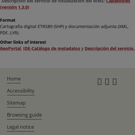
Descripción del servicio de visualización del WMS:
Capabilities
(versión 1.3.0)
Format
Cartografía digital ETRS89 (SHP) y documentación adjunta (XML,
PDF, LYR).
Other links of interest
GeoPortal
,
IDE-Catálogo de metadatos
y
Descripción del servicio.
Home
Instagr
Twitte
Fac
Accessibility
Sitemap
Browsing guide
Legal notice