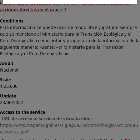
Fichero Layer de ArcGIS (.lyr) de los Tramos modificados por
acciones directas en el cauce
Conditions
Esta información se puede usar de modo libre y gratuito siempre
que se mencione al Ministerio para la Transición Ecológica y el
Reto Demográfico como autor y propietario de la información de la
siguiente manera: Fuente: «© Ministerio para la Transición
Ecológica y el Reto Demográfico».
Ambit
Nacional
Scale
1:25.000
Update
23/06/2022
Access to the service
URL de acceso al servicio de visualización:
https://wms.mapama.gob.es/sig/agua/Hidromorfologia/AccionCau
ce/wms.aspx?