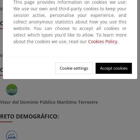
This page provides information on cookies we use:
We use our own and third-party cookies to keep your
Visor del Banco de Datos de la Naturaleza
session active, personalise your experience, and
collect anonymous statistics about how you use this
CALIDAD Y EVALUACIÓN AMBIENTAL:
website. You can choose to accept all cookies or
select which types you'd like to allow. To learn more
about the cookies we use, read our
Cookies Policy.
Visor de Calidad del aire
Cookie settings
Accept cookies
COSTAS Y MEDIO MARINO:
Visor del Dominio Público Marítimo Terrestre
RETO DEMOGRÁFICO: