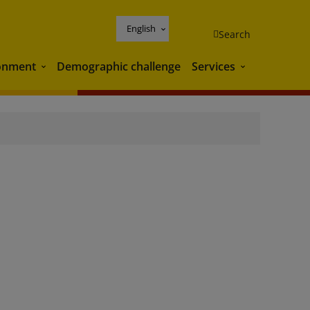
English
Search
onment
Demographic challenge
Services
Environment
Services