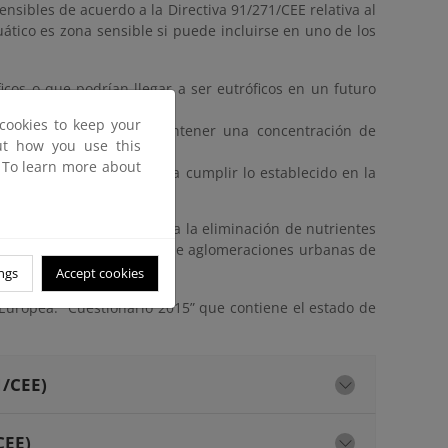
sensibles de acuerdo a la Directiva 91/271/CEE relativa al
tico es zona sensible si puede incluirse en uno de los
cos o que podrían llegar a ser eutróficos en un futuro
cookies to keep your
a potable que podrían contener una concentración de
out how you use this
. To learn more about
atamiento secundario para cumplir lo establecido en la
s riguroso, que permitiera la eliminación de nutrientes
duales urbanas procedentes de aglomeraciones urbanas de
tación.
ngs
Accept cookies
Europea: “Cuestionario 2015” que contiene el estado de
1/CEE)
CEE)