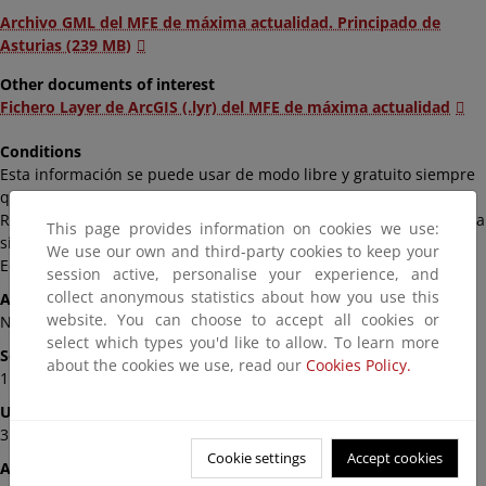
Archivo GML del MFE de máxima actualidad. Principado de
Asturias (239 MB)
Other documents of interest
Fichero Layer de ArcGIS (.lyr) del MFE de máxima actualidad
Conditions
Esta información se puede usar de modo libre y gratuito siempre
que se mencione al Ministerio para la Transición Ecológica y el
Reto Demográfico como autor y propietario de la información de la
This page provides information on cookies we use:
siguiente manera: Fuente: «© Ministerio para la Transición
We use our own and third-party cookies to keep your
Ecológica y el Reto Demográfico».
session active, personalise your experience, and
collect anonymous statistics about how you use this
Ambit
website. You can choose to accept all cookies or
Nacional
select which types you'd like to allow. To learn more
Scale
about the cookies we use, read our
Cookies Policy.
1:25.000
Update
31/12/2012
Cookie settings
Accept cookies
Availability