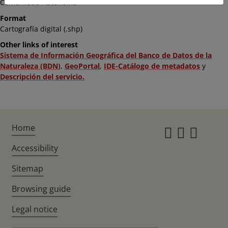
Comunidad Autónoma
Format
Cartografía digital (.shp)
Other links of interest
Sistema de Información Geográfica del Banco de Datos de la
Naturaleza (BDN)
,
GeoPortal
,
IDE-Catálogo de metadatos
y
Descripción del servicio.
Home
Instagr
Twitte
Fac
Accessibility
Sitemap
Browsing guide
Legal notice