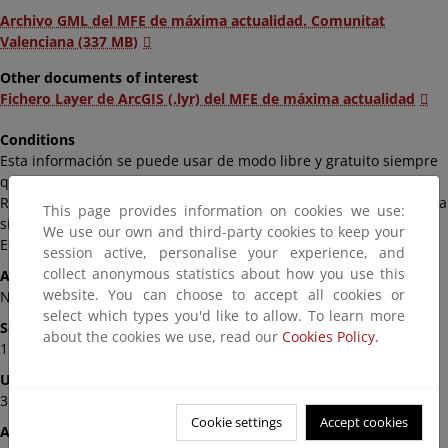
Archivo GML del MFE de máxima actualidad. Comunitat
Valenciana (337 MB)
Other documents of interest
Fichero Layer de ArcGIS (.lyr) del MFE de máxima actualidad
Conditions
Esta información se puede usar de modo libre y gratuito siempre
que se mencione al Ministerio para la Transición Ecológica y el
Reto Demográfico como autor y propietario de la información de la
This page provides information on cookies we use:
siguiente manera: Fuente: «© Ministerio para la Transición
We use our own and third-party cookies to keep your
Ecológica y el Reto Demográfico».
session active, personalise your experience, and
collect anonymous statistics about how you use this
Ambit
website. You can choose to accept all cookies or
Nacional
select which types you'd like to allow. To learn more
Scale
about the cookies we use, read our
Cookies Policy.
1:25..000
Update
31/12/2024
Cookie settings
Accept cookies
Availability