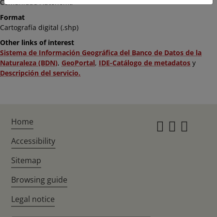
Comunidad Autónoma
Format
Cartografía digital (.shp)
Other links of interest
Sistema de Información Geográfica del Banco de Datos de la
Naturaleza (BDN)
,
GeoPortal
,
IDE-Catálogo de metadatos
y
Descripción del servicio.
Home
Instagr
Twitte
Fac
Accessibility
Sitemap
Browsing guide
Legal notice