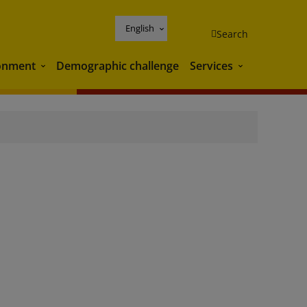
English
Search
onment
Demographic challenge
Services
Environment
Services