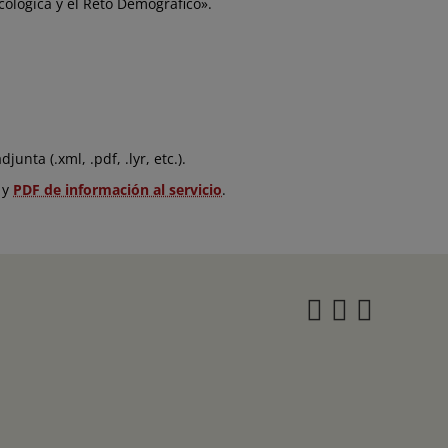
cológica y el Reto Demográfico».
unta (.xml, .pdf, .lyr, etc.).
y
PDF de información al servicio
.
Instagra
Twitter
Face