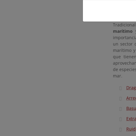
sus paisaj
inseparab
económico y
Tradicion
marítimo
importanci
un sector 
marítimo y
que tienen
aprovechami
de especies
mar.
Drag
Arrec
Basu
Extr
Ruid