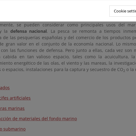
es y su gran riqueza biológica han creado a lo largo de los 
le entre los bienes y servicios que nos proporcionan los ma
Cookie setti
 social.
almente, se pueden considerar como principales usos del ma
y la
defensa nacional
. La pesca se remonta a tiempos inmemo
a de las pesquerías españolas y del comercio de los productos 
de gran valor en el conjunto de la economía nacional. Lo mismo
 con las funciones de defensa. Pero junto a ellas, cada vez son 
 cabida en tan valioso espacio, tales como la acuicultura, la
ento energético de las olas, el viento y las mareas, la investigació
 o espacios, instalaciones para la captura y secuestro de CO
o la 
2
ados
ifes artificiales
ras marinas
acción de materiales del fondo marino
o submarino