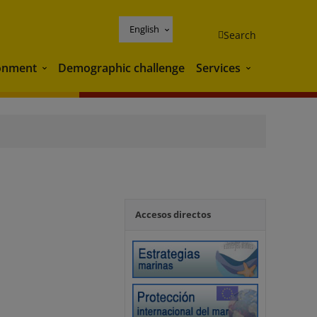
English
Search
onment
Demographic challenge
Services
Environment
Services
Accesos directos