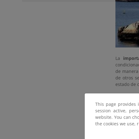
La
import
condiciona
de manera 
de otros s
estado de 
La capacid
conservaci
This page provides 
las activid
session active, per
website. You can cho
España, un
the cookies we use, 
unido otro
relevante p