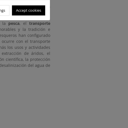
tiempos un lazo de unión
res y nuestro desarrollo
ngs
Accept cookies
r la
pesca
, el
transporte
rables y la tradición e
pesqueros han configurado
 ocurre con el transporte
más los usos y actividades
 extracción de áridos, el
n científica, la protección
desalinización del agua de