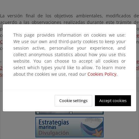
La versión final de los objetivos ambientales, modificados de
acuerdo a las observaciones realizadas durante este trámite de
participación, incluyendo un taller participativo específico
This page provides information on cookies we use:
celebrado el 3 de abril, han sido aprobados por
Acuerdo d
We use our own and third-party cookies to keep your
Consejo de Ministros el viernes 7 de junio de 2019
, y se pueden
session active, personalise your experience, and
consultar en el siguiente enlace:
collect anonymous statistics about how you use this
website. You can choose to accept all cookies or
-
Anexo del Acuerdo del Consejo de Ministros del 7 de junio d
select which types you'd like to allow. To learn more
2019 por el que se aprueban los objetivos ambientales del
about the cookies we use, read our
Cookies Policy.
segundo ciclo de las estrategias marinas españolas
Accesos directos
Cookie settings
Accept cookies