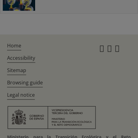
Home
Instagr
Twitte
Fac
Accessibility
Sitemap
Browsing guide
Legal notice
Ministerio para la Transición Ecológica y el Reto