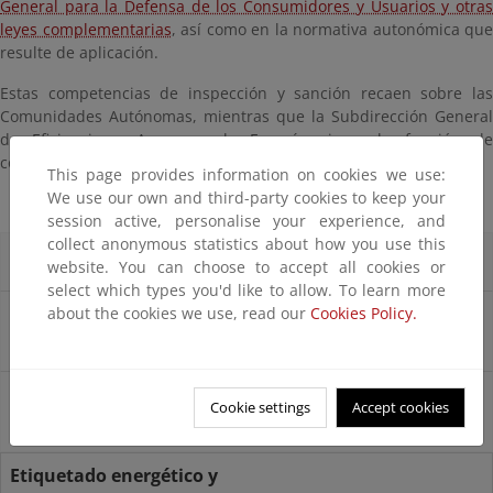
General para la Defensa de los Consumidores y Usuarios y otras
leyes complementarias
, así como en la normativa autonómica que
resulte de aplicación.
Estas competencias de inspección y sanción recaen sobre las
Comunidades Autónomas, mientras que la Subdirección General
de Eficiencia y Acceso a la Energía ejerce la función de
coordinador nacional.
This page provides information on cookies we use:
We use our own and third-party cookies to keep your
session active, personalise your experience, and
collect anonymous statistics about how you use this
Iniciativas
website. You can choose to accept all cookies or
select which types you'd like to allow. To learn more
about the cookies we use, read our
Cookies Policy.
EPREL - Registro Europeo de Productos para
el Etiquetado Energético
ICSMS - Sistema de Información y
Cookie settings
Accept cookies
Comunicación para la Vigilancia de Mercado
Etiquetado energético y